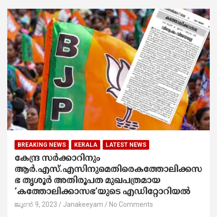
BREAKING NEWS
KERALA
LATEST NEWS
കേന്ദ്ര സർക്കാറിനും
ആർ.എസ്.എസിനുമെതിരെകത്തോലിക്കസ
ഭ തൃശൂർ അതിരൂപത മുഖപത്രമായ
‘കത്തോലിക്കാസഭ’യുടെ എഡിറ്റോറിയൽ
ജൂൺ 9, 2023
Janakeeyam
No Comments