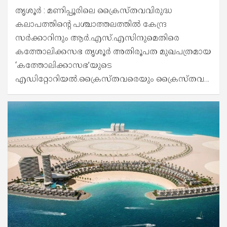
തൃശൂർ : മണിപ്പൂരിലെ ക്രൈസ്തവവിരുദ്ധ
കലാപത്തിന്റെ പശ്ചാത്തലത്തിൽ കേന്ദ്ര
സർക്കാറിനും ആർ.എസ്.എസിനുമെതിരെ
കത്തോലിക്കസഭ തൃശൂർ അതിരൂപത മുഖപത്രമായ
‘കത്തോലിക്കാസഭ’യുടെ
എഡിറ്റോറിയൽ.ക്രൈസ്തവരെയും ക്രൈസ്തവ…