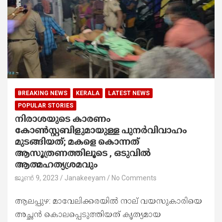
BREAKING NEWS
KERALA
LATEST NEWS
POPULAR STORIES
നിരാശയുടെ കാരണം
കോണ്‍സ്റ്റബിളുമായുള്ള പുനര്‍വിവാഹം
മുടങ്ങിയത്; മകളെ കൊന്നത്
ആസൂത്രണത്തിലൂടെ , ഒടുവിൽ
ആത്മഹത്യശ്രമവും
ജൂൺ 9, 2023
Janakeeyam
No Comments
ആലപ്പുഴ: മാവേലിക്കരയിൽ നാല് വയസുകാരിയെ
അച്ഛന്‍ കൊലപ്പെടുത്തിയത് കൃത്യമായ