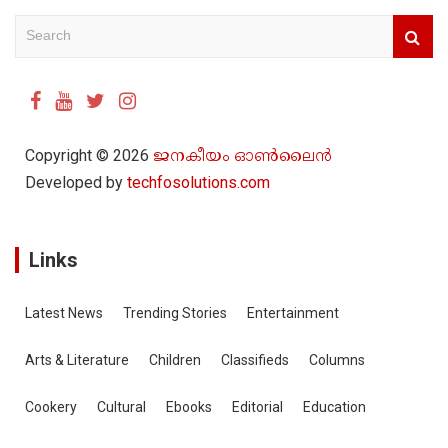
S
e
a
r
c
h
Copyright © 2026
ജനകീയം ഓൺ‌ലൈൻ
Developed by
techfosolutions.com
Links
Latest News
Trending Stories
Entertainment
Arts & Literature
Children
Classifieds
Columns
Cookery
Cultural
Ebooks
Editorial
Education