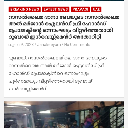
BREAKING NEWS
LATEST NEWS
PRAVASI
UAE
റാസൽഖൈമ ദാനാ ബേയുടെ റാസൽഖൈമ
അൽ മർജാൻ ഐലൻഡ് ഫ്രീ ഹോൾഡ്
പ്രോജക്ടിന്റെ ഒന്നാംഘട്ടം വിറ്റഴിഞ്ഞതായി
ദുബായ് ഇൻവെസ്റ്റ്‌മെൻറ് അതോറിറ്റി
ജൂൺ 9, 2023
Janakeeyam
No Comments
ദുബായ്: റാസൽഖൈമയിലെ ദാനാ ബേയുടെ
റാസൽഖൈമ അൽ മർജാൻ ഐലൻഡ് ഫ്രീ
ഹോൾഡ് പ്രോജക്ടിൻറെ ഒന്നാംഘട്ടം
പൂർണമായും വിറ്റഴിഞ്ഞതായി ദുബായ്
ഇൻവെസ്റ്റ്‌മെൻറ്…