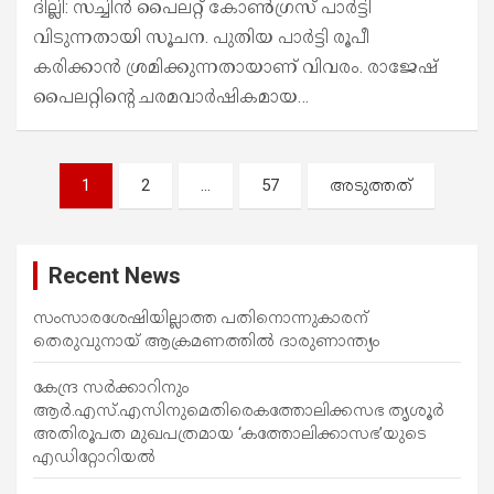
ദില്ലി: സച്ചിന്‍ പൈലറ്റ് കോണ്‍ഗ്രസ് പാർട്ടി
വിടുന്നതായി സൂചന. പുതിയ പാര്‍ട്ടി രൂപീ
കരിക്കാൻ ശ്രമിക്കുന്നതായാണ് വിവരം. രാജേഷ്
പൈലറ്റിന്‍റെ ചരമവാർഷികമായ…
പോ
1
2
…
57
അടുത്തത്
സ്റ്റു
ക്ക
Recent News
ളി
ലൂ
സംസാരശേഷിയില്ലാത്ത പതിനൊന്നുകാരന്
തെരുവുനായ് ആക്രമണത്തില്‍ ദാരുണാന്ത്യം
ടെ
കേന്ദ്ര സർക്കാറിനും
ആർ.എസ്.എസിനുമെതിരെകത്തോലിക്കസഭ തൃശൂർ
അതിരൂപത മുഖപത്രമായ ‘കത്തോലിക്കാസഭ’യുടെ
എഡിറ്റോറിയൽ