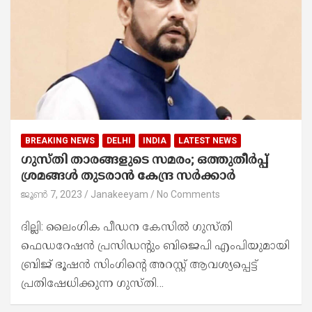
BREAKING NEWS
DELHI
INDIA
LATEST NEWS
ഗുസ്‌തി താരങ്ങളുടെ സമരം; ഒത്തുതീർപ്പ്
ശ്രമങ്ങൾ തുടരാൻ കേന്ദ്ര സർക്കാർ
ജൂൺ 7, 2023
Janakeeyam
No Comments
ദില്ലി: ലൈംഗിക പീഡന കേസില്‍ ഗുസ്‌തി
ഫെഡറേഷന്‍ പ്രസിഡന്‍റും ബിജെപി എംപിയുമായി
ബ്രിജ് ഭൂഷന്‍ സിംഗിന്‍റെ അറസ്റ്റ് ആവശ്യപ്പെട്ട്
പ്രതിഷേധിക്കുന്ന ഗുസ്‌തി…