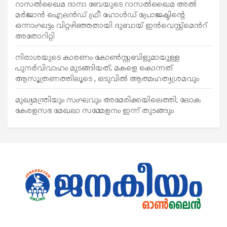
റാസൽഖൈമ ദാനാ ബേയുടെ റാസൽഖൈമ അൽ
മർജാൻ ഐലൻഡ് ഫ്രീ ഹോൾഡ് പ്രോജക്ടിന്റെ
ഒന്നാംഘട്ടം വിറ്റഴിഞ്ഞതായി ദുബായ് ഇൻവെസ്റ്റ്‌മെൻറ്
അതോറിറ്റി
നിരാശയുടെ കാരണം കോണ്‍സ്റ്റബിളുമായുള്ള
പുനര്‍വിവാഹം മുടങ്ങിയത്; മകളെ കൊന്നത്
ആസൂത്രണത്തിലൂടെ , ഒടുവിൽ ആത്മഹത്യശ്രമവും
മുഖ്യമന്ത്രിയും സംഘവും അമേരിക്കയിലെത്തി; ലോക
കേരളസഭ മേഖലാ സമ്മേളനം ഇന്ന് തുടങ്ങും