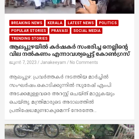
BREAKING NEWS
KERALA
LATEST NEWS
POLITICS
POPULAR STORIES
PRAVASI
SOCIAL MEDIA
TRENDING STORIES
ആലപ്പുഴയിൽ കർഷകർ സംഭരിച്ച നെല്ലിന്റെ
വില നൽകണം എന്നാവശ്യപ്പെട്ട് കോൺഗ്രസ്
ജൂൺ 7, 2023
Janakeeyam
No Comments
ആലപ്പുഴ: പ്രവർത്തകർ നടത്തിയ മാർച്ചിൽ
സംഘർഷം.കൊടിക്കുന്നിൽ സുരേഷ് എംപി
അടക്കമുള്ളവരെ അറസ്റ്റ് ചെയ്ത് മാറ്റുകയും
ചെയ്തു. മന്ത്രിമാരുടെ അദാലത്തിൽ
പ്രതിഷേധമുണ്ടാകുമെന്ന് നേരത്തേ…