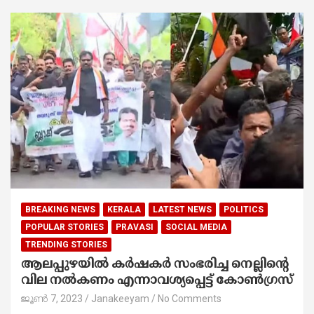
BREAKING NEWS
KERALA
LATEST NEWS
POLITICS
POPULAR STORIES
PRAVASI
SOCIAL MEDIA
TRENDING STORIES
ആലപ്പുഴയിൽ കർഷകർ സംഭരിച്ച നെല്ലിന്റെ
വില നൽകണം എന്നാവശ്യപ്പെട്ട് കോൺഗ്രസ്
ജൂൺ 7, 2023
Janakeeyam
No Comments