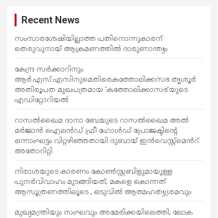
ക്ക
Recent News
ളി
ലൂ
സംസാരശേഷിയില്ലാത്ത പതിനൊന്നുകാരന്
തെരുവുനായ് ആക്രമണത്തില്‍ ദാരുണാന്ത്യം
ടെ
കേന്ദ്ര സർക്കാറിനും
ആർ.എസ്.എസിനുമെതിരെകത്തോലിക്കസഭ തൃശൂർ
അതിരൂപത മുഖപത്രമായ ‘കത്തോലിക്കാസഭ’യുടെ
എഡിറ്റോറിയൽ
റാസൽഖൈമ ദാനാ ബേയുടെ റാസൽഖൈമ അൽ
മർജാൻ ഐലൻഡ് ഫ്രീ ഹോൾഡ് പ്രോജക്ടിന്റെ
ഒന്നാംഘട്ടം വിറ്റഴിഞ്ഞതായി ദുബായ് ഇൻവെസ്റ്റ്‌മെൻറ്
അതോറിറ്റി
നിരാശയുടെ കാരണം കോണ്‍സ്റ്റബിളുമായുള്ള
പുനര്‍വിവാഹം മുടങ്ങിയത്; മകളെ കൊന്നത്
ആസൂത്രണത്തിലൂടെ , ഒടുവിൽ ആത്മഹത്യശ്രമവും
മുഖ്യമന്ത്രിയും സംഘവും അമേരിക്കയിലെത്തി; ലോക