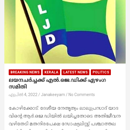
BREAKING NEWS
KERALA
LATEST NEWS
POLITICS
ലയനചർച്ചക്ക്​ എൽ.ജെ.ഡിക്ക്​ ഏഴംഗ
സമിതി
ഏപ്രിൽ 4, 2022
Janakeeyam
No Comments
കോ​ഴി​ക്കോ​ട്: ദേ​ശീ​യ നേ​തൃ​ത്വം ലാ​ലു​പ്ര​സാ​ദ്​ യാ​ദ​
വി​ന്‍റെ ആ​ർ.​ജെ.​ഡി​യി​ൽ ല​യി​ച്ച​തോ​​ടെ അ​തി​ജീ​വ​ന
വ​ഴി​തേ​ടി മ​ത​നി​ര​പേ​ക്ഷ സോ​ഷ്യ​ലി​സ്റ്റ് പ​ശ്ചാ​ത്ത​ല