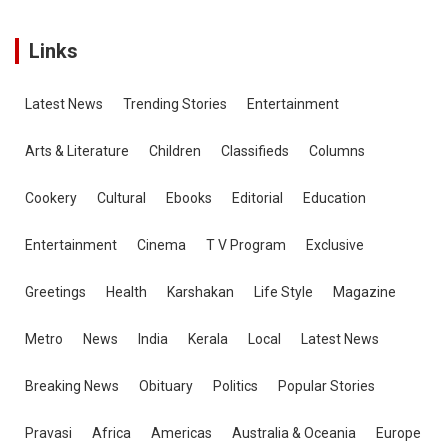
Links
Latest News
Trending Stories
Entertainment
Arts & Literature
Children
Classifieds
Columns
Cookery
Cultural
Ebooks
Editorial
Education
Entertainment
Cinema
T V Program
Exclusive
Greetings
Health
Karshakan
Life Style
Magazine
Metro
News
India
Kerala
Local
Latest News
Breaking News
Obituary
Politics
Popular Stories
Pravasi
Africa
Americas
Australia & Oceania
Europe