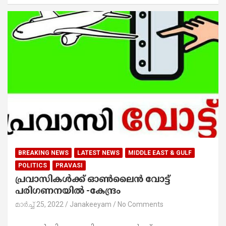
BREAKING NEWS
LATEST NEWS
MIDDLE EAST & GULF
POLITICS
PRAVASI
പ്രവാസികൾക്ക് ഓൺലൈൻ വോട്ട്
പരിഗണനയിൽ -കേന്ദ്രം
മാർച്ച്‌ 25, 2022
Janakeeyam
No Comments