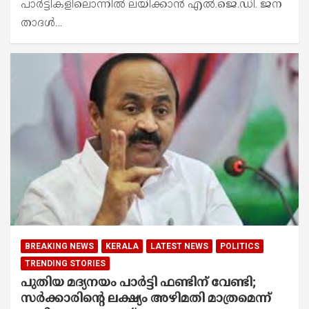
പാ​ർ​ട്ടി​ക​ളി​ലൊ​ന്നി​ൽ ല​യി​ക്കാ​ൻ എ​ൽ.​ജെ.​ഡി. ജ​ന​
താ​ദ​ൾ…
BREAKING NEWS
KERALA
LATEST NEWS
POLITICS
TRENDING STORIES
പുതിയ മദ്യനയം പാർട്ടി ഫണ്ടിന് വേണ്ടി;
സര്‍ക്കാരിന്റെ ലക്ഷ്യം അഴിമതി മാത്രമെന്ന്