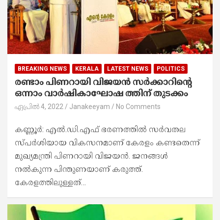
BREAKING NEWS
KERALA
LATEST NEWS
POLITICS
രണ്ടാം പിണറായി വിജയൻ സർക്കാറിന്റെ
ഒന്നാം വാർഷികാഘോഷ ത്തി​ന് തുടക്കം
ഏപ്രിൽ 4, 2022
Janakeeyam
No Comments
കണ്ണൂർ: എൽ.ഡി.എഫ് ഭരണത്തിൽ സര്‍വതല
സ്പര്‍ശിയായ വികസനമാണ് കേരളം കണ്ടതെന്ന്
മുഖ്യമന്ത്രി പിണറായി വിജയൻ. ജനങ്ങള്‍
നല്‍കുന്ന പിന്തുണയാണ് കരുത്ത്.
കേരളത്തിലുള്ളത്…