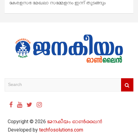
കേരളസഭ മേഖലാ സമ്മേളനം ഇന്ന് തുടങ്ങും
S
e
a
r
c
h
Copyright © 2026
ജനകീയം ഓൺ‌ലൈൻ
Developed by
techfosolutions.com