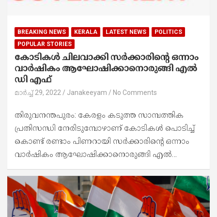
BREAKING NEWS
KERALA
LATEST NEWS
POLITICS
POPULAR STORIES
കോടികൾ ചിലവാക്കി സർക്കാരിന്റെ ഒന്നാം
വാർഷികം ആഘോഷിക്കാനൊരുങ്ങി എൽ
ഡി എഫ്
മാർച്ച്‌ 29, 2022
Janakeeyam
No Comments
തിരുവനന്തപുരം: കേരളം കടുത്ത സാമ്പത്തിക
പ്രതിസന്ധി നേരിടുമ്പോഴാണ് കോടികൾ പൊടിച്ച്
കൊണ്ട് രണ്ടാം പിണറായി സർക്കാരിന്റെ ഒന്നാം
വാർഷികം ആഘോഷിക്കാനൊരുങ്ങി എൽ…