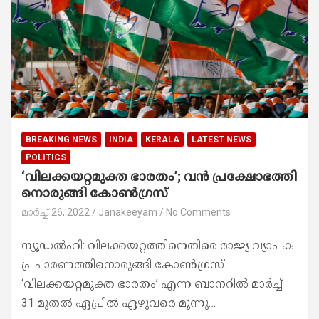
BREAKING NEWS
INDIA
KERALA
LATEST NEWS
POLITICS
‘വിലക്കയറ്റമുക്ത ഭാരതം’; വൻ പ്രക്ഷോഭത്തി​​
നൊരുങ്ങി കോൺഗ്രസ്
മാർച്ച്‌ 26, 2022
Janakeeyam
No Comments
ന്യൂഡൽഹി: വിലക്കയറ്റത്തിനെതിരെ രാജ്യ വ്യാപക
പ്രചാരണത്തിനൊരുങ്ങി കോൺഗ്രസ്.
‘വിലക്കയറ്റമുക്ത ഭാരതം’ എന്ന ബാനറിൽ മാർച്ച്
31 മുതൽ ഏപ്രിൽ ഏഴുവരെ മൂന്നു…