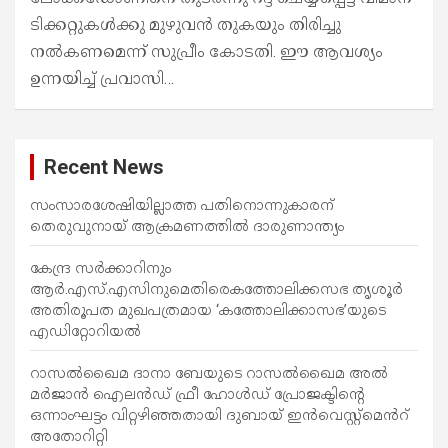
ടിക്കറ്റുകൾക്കു മുഴുവൻ തുകയും തിരിച്ചു
നൽകണമെന്ന് സുപ്രീം കോടതി. ഈ ആവശ്യം
ഉന്നയിച്ച് പ്രവാസി…
Recent News
സംസാരശേഷിയില്ലാത്ത പതിനൊന്നുകാരന്
തെരുവുനായ് ആക്രമണത്തില്‍ ദാരുണാന്ത്യം
കേന്ദ്ര സർക്കാറിനും
ആർ.എസ്.എസിനുമെതിരെകത്തോലിക്കസഭ തൃശൂർ
അതിരൂപത മുഖപത്രമായ ‘കത്തോലിക്കാസഭ’യുടെ
എഡിറ്റോറിയൽ
റാസൽഖൈമ ദാനാ ബേയുടെ റാസൽഖൈമ അൽ
മർജാൻ ഐലൻഡ് ഫ്രീ ഹോൾഡ് പ്രോജക്ടിന്റെ
ഒന്നാംഘട്ടം വിറ്റഴിഞ്ഞതായി ദുബായ് ഇൻവെസ്റ്റ്‌മെൻറ്
അതോറിറ്റി