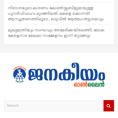
നിരാശയുടെ കാരണം കോണ്‍സ്റ്റബിളുമായുള്ള
പുനര്‍വിവാഹം മുടങ്ങിയത്; മകളെ കൊന്നത്
ആസൂത്രണത്തിലൂടെ , ഒടുവിൽ ആത്മഹത്യശ്രമവും
മുഖ്യമന്ത്രിയും സംഘവും അമേരിക്കയിലെത്തി; ലോക
കേരളസഭ മേഖലാ സമ്മേളനം ഇന്ന് തുടങ്ങും
S
e
a