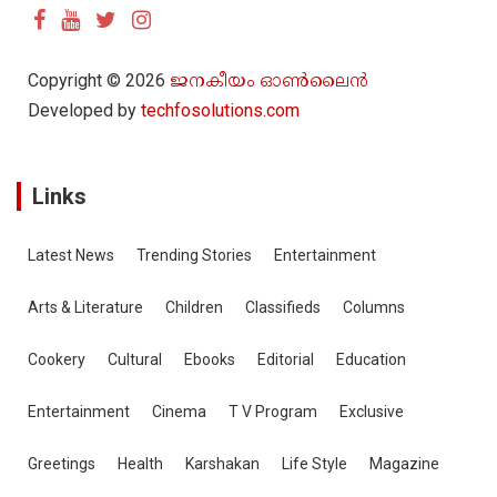
r
c
h
Copyright © 2026
ജനകീയം ഓൺ‌ലൈൻ
Developed by
techfosolutions.com
Links
Latest News
Trending Stories
Entertainment
Arts & Literature
Children
Classifieds
Columns
Cookery
Cultural
Ebooks
Editorial
Education
Entertainment
Cinema
T V Program
Exclusive
Greetings
Health
Karshakan
Life Style
Magazine