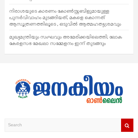
നിരാശയുടെ കാരണം കോണ്‍സ്റ്റബിളുമായുള്ള
പുനര്‍വിവാഹം മുടങ്ങിയത്; മകളെ കൊന്നത്
ആസൂത്രണത്തിലൂടെ , ഒടുവിൽ ആത്മഹത്യശ്രമവും
മുഖ്യമന്ത്രിയും സംഘവും അമേരിക്കയിലെത്തി; ലോക
കേരളസഭ മേഖലാ സമ്മേളനം ഇന്ന് തുടങ്ങും
S
e
a