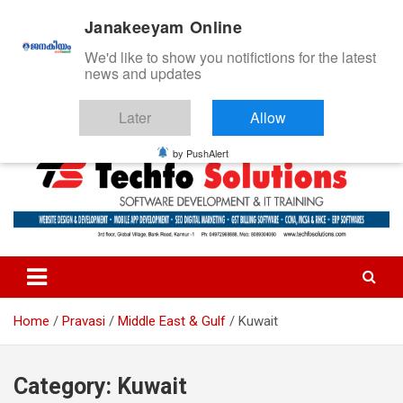
S
Friday, August 7, 2026 12:16:58 AM
Janakeeyam Online
k
i
We'd like to show you notifictions for the latest
p
news and updates
t
o
Later
Allow
c
ജനകീയം ഓൺ‌ലൈൻ
o
by PushAlert
n
t
e
n
t
Home
Pravasi
Middle East & Gulf
Kuwait
Category:
Kuwait