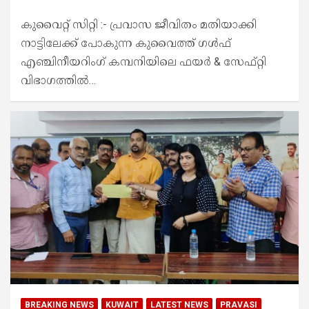
കുവൈറ്റ് സിറ്റി :- പ്രവാസ ജീവിതം മതിയാക്കി
നാട്ടിലേക്ക് പോകുന്ന കുവൈത്ത് ഗൾഫ്
എഞ്ചിനീയറിംഗ് കമ്പനിയിലെ ഫയർ & സേഫ്റ്റി
വിഭാഗത്തിൽ…
BREAKING NEWS
KUWAIT
LATEST NEWS
PRAVASI