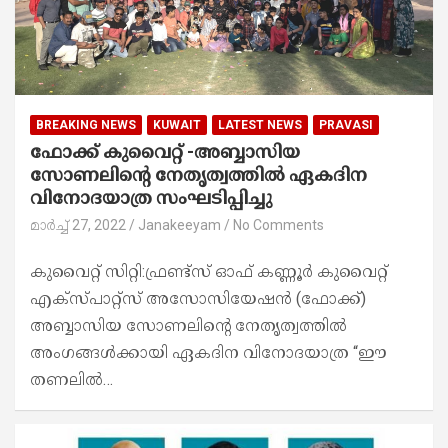
BREAKING NEWS
KUWAIT
LATEST NEWS
PRAVASI
ഫോക്ക് കുവൈറ്റ് -അബ്ബാസിയ
സോണലിന്റെ നേതൃത്വത്തിൽ ഏകദിന
വിനോദയാത്ര സംഘടിപ്പിച്ചു
മാർച്ച്‌ 27, 2022
Janakeeyam
No Comments
കുവൈറ്റ് സിറ്റി:ഫ്രണ്ട്സ് ഓഫ് കണ്ണൂർ കുവൈറ്റ്
എക്സ്പാറ്റ്‌സ് അസോസിയേഷൻ (ഫോക്ക്)
അബ്ബാസിയ സോണലിന്റെ നേതൃത്വത്തിൽ
അംഗങ്ങൾക്കായി ഏകദിന വിനോദയാത്ര “ഈ
തണലിൽ…