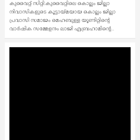
കുവൈറ്റ് സിറ്റി:കുവൈറ്റിലെ കൊല്ലം ജില്ലാ
നിവാസികളുടെ കൂട്ടായ്മയായ കൊല്ലം ജില്ലാ
പ്രവാസി സമാജം മെഹബുള്ള യൂണിറ്റിന്റെ
വാർഷിക സമ്മേളനം ലാജി എബ്രഹാമിന്റെ…