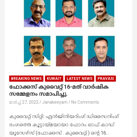
BREAKING NEWS
KUWAIT
LATEST NEWS
PRAVASI
ഫോക്കസ് കുവൈറ്റ് 16-മത് വാർഷിക
സമ്മേളനം സമാപിച്ചു.
മാർച്ച്‌ 27, 2022
Janakeeyam
No Comments
കുവൈറ്റ് സിറ്റി: എൻജിനിയറിംഗ് ഡിസൈനിംഗ്
രംഗത്തെ കൂട്ടായ്മയായാ ഫോറം ഓഫ് കാഡ്
യൂസേഴ്സ് (ഫോക്കസ് . കുവൈറ്റ് ) ന്റെ 16…