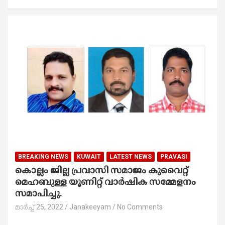
BREAKING NEWS
KUWAIT
LATEST NEWS
PRAVASI
കൊല്ലം ജില്ല പ്രവാസി സമാജം കുവൈറ്റ്
മെഹബുള്ള യൂണിറ്റ് വാർഷിക സമ്മേളനം
സമാപിച്ചു.
മാർച്ച്‌ 25, 2022
Janakeeyam
No Comments