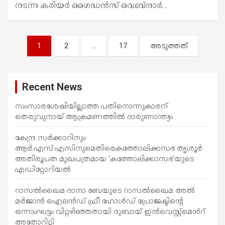
നടന്ന കരിയര്‍ ഗൈഡന്‍സ് വെബ്നാര്‍…
പോ
1
2
…
17
അടുത്തത്
സ്റ്റു
ക്ക
Recent News
ളി
ലൂ
സംസാരശേഷിയില്ലാത്ത പതിനൊന്നുകാരന്
തെരുവുനായ് ആക്രമണത്തില്‍ ദാരുണാന്ത്യം
ടെ
കേന്ദ്ര സർക്കാറിനും
ആർ.എസ്.എസിനുമെതിരെകത്തോലിക്കസഭ തൃശൂർ
അതിരൂപത മുഖപത്രമായ ‘കത്തോലിക്കാസഭ’യുടെ
എഡിറ്റോറിയൽ
റാസൽഖൈമ ദാനാ ബേയുടെ റാസൽഖൈമ അൽ
മർജാൻ ഐലൻഡ് ഫ്രീ ഹോൾഡ് പ്രോജക്ടിന്റെ
ഒന്നാംഘട്ടം വിറ്റഴിഞ്ഞതായി ദുബായ് ഇൻവെസ്റ്റ്‌മെൻറ്
അതോറിറ്റി