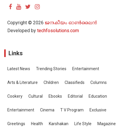
r
c
h
Copyright © 2026
ജനകീയം ഓൺ‌ലൈൻ
Developed by
techfosolutions.com
Links
Latest News
Trending Stories
Entertainment
Arts & Literature
Children
Classifieds
Columns
Cookery
Cultural
Ebooks
Editorial
Education
Entertainment
Cinema
T V Program
Exclusive
Greetings
Health
Karshakan
Life Style
Magazine