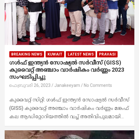
BREAKING NEWS
KUWAIT
LATEST NEWS
PRAVASI
ഗൾഫ് ഇന്ത്യൻ സോഷ്യൽ സർവീസ് (GISS)
കുവൈറ്റ് അഞ്ചാം വാർഷികം വർണ്ണം 2023
സംഘടിപ്പിച്ചു
ഫെബ്രുവരി 26, 2023
Janakeeyam
No Comments
കുവൈറ്റ് സിറ്റി: ഗൾഫ് ഇന്ത്യൻ സോഷ്യൽ സർവീസ്
(GISS) കുവൈറ്റ് അഞ്ചാം വാർഷികം വർണ്ണം മങ്കഫ്
കല ആഡിറ്റോറിയത്തിൽ വച്ച് അതിവിപുലമായി…