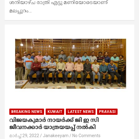
ശനിയാഴ്ച രാത്രി എട്ടു മണിയോടെയാണ്
മലപ്പുറം…
BREAKING NEWS
KUWAIT
LATEST NEWS
PRAVASI
വിജയകുമാർ നായർക്ക് ജി ഇ സി
ജീവനക്കാർ യാത്രയയപ്പ് നൽകി
മാർച്ച്‌ 29, 2022
Janakeeyam
No Comments