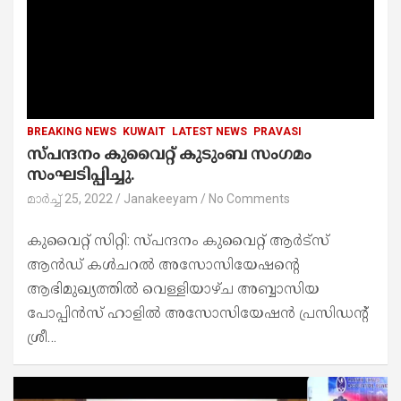
BREAKING NEWS
KUWAIT
LATEST NEWS
PRAVASI
സ്പന്ദനം കുവൈറ്റ് കുടുംബ സംഗമം
സംഘടിപ്പിച്ചു.
മാർച്ച്‌ 25, 2022
Janakeeyam
No Comments
കുവൈറ്റ് സിറ്റി: സ്പന്ദനം കുവൈറ്റ് ആർട്സ്
ആൻഡ് കൾചറൽ അസോസിയേഷന്റെ
ആഭിമുഖ്യത്തിൽ വെള്ളിയാഴ്ച അബ്ബാസിയ
പോപ്പിൻസ് ഹാളിൽ അസോസിയേഷൻ പ്രസിഡന്റ്
ശ്രീ…