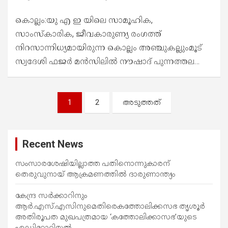
കൊല്ലം:യു എ ഇ യിലെ സാമൂഹിക,
സാംസ്കാരിക, ജീവകാരുണ്യ രംഗത്ത്
നിറസാന്നിധ്യമായിരുന്ന കൊല്ലം അഞ്ചുകല്ലുംമൂട്
സ്വദേശി ഫജർ മൻസിലിൽ നൗഷാദ് പുന്നത്തല…
പോ
1
2
അടുത്തത്
സ്റ്റു
ക്ക
Recent News
ളി
ലൂ
സംസാരശേഷിയില്ലാത്ത പതിനൊന്നുകാരന്
തെരുവുനായ് ആക്രമണത്തില്‍ ദാരുണാന്ത്യം
ടെ
കേന്ദ്ര സർക്കാറിനും
ആർ.എസ്.എസിനുമെതിരെകത്തോലിക്കസഭ തൃശൂർ
അതിരൂപത മുഖപത്രമായ ‘കത്തോലിക്കാസഭ’യുടെ
എഡിറ്റോറിയൽ