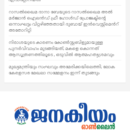
റാസൽഖൈമ ദാനാ ബേയുടെ റാസൽഖൈമ അൽ
മർജാൻ ഐലൻഡ് ഫ്രീ ഹോൾഡ് പ്രോജക്ടിന്റെ
ഒന്നാംഘട്ടം വിറ്റഴിഞ്ഞതായി ദുബായ് ഇൻവെസ്റ്റ്‌മെൻറ്
അതോറിറ്റി
നിരാശയുടെ കാരണം കോണ്‍സ്റ്റബിളുമായുള്ള
പുനര്‍വിവാഹം മുടങ്ങിയത്; മകളെ കൊന്നത്
ആസൂത്രണത്തിലൂടെ , ഒടുവിൽ ആത്മഹത്യശ്രമവും
മുഖ്യമന്ത്രിയും സംഘവും അമേരിക്കയിലെത്തി; ലോക
കേരളസഭ മേഖലാ സമ്മേളനം ഇന്ന് തുടങ്ങും