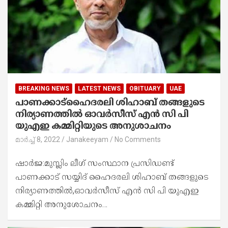
BREAKING NEWS
LATEST NEWS
OBITUARY
UAE
പാണക്കാട്ഹൈദരലി ശിഹാബ് തങ്ങളുടെ
നിര്യാണത്തിൽ ഓവർസീസ് എൻ സി പി
യുഎഇ കമ്മിറ്റിയുടെ അനുശാചനം
മാർച്ച്‌ 8, 2022
Janakeeyam
No Comments
ഷാർജ:മുസ്ലിം ലീഗ് സംസ്ഥാന പ്രസിഡണ്ട്
പാണക്കാട് സയ്യിദ് ഹൈദരലി ശിഹാബ് തങ്ങളുടെ
നിര്യാണത്തിൽ,ഓവർസീസ് എൻ സി പി യുഎഇ
കമ്മിറ്റി അനുശോചനം…