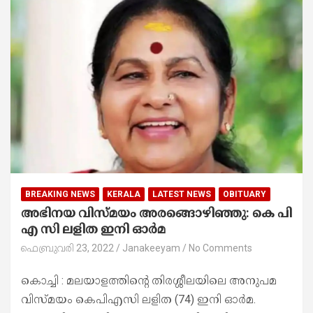
BREAKING NEWS
KERALA
LATEST NEWS
OBITUARY
അഭിനയ വിസ്മയം അരങ്ങൊഴിഞ്ഞു: കെ പി
എ സി ലളിത ഇനി ഓർമ
ഫെബ്രുവരി 23, 2022
Janakeeyam
No Comments
കൊച്ചി : മലയാളത്തിന്റെ തിരശ്ശീലയിലെ അനുപമ
വിസ്മയം കെപിഎസി ലളിത (74) ഇനി ഓർമ.