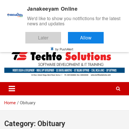
S
Saturday, August 8, 2026 04:29:46 AM
Janakeeyam Online
k
i
We'd like to show you notifictions for the latest
p
news and updates
t
o
Later
Allow
c
ജനകീയം ഓൺ‌ലൈൻ
o
by PushAlert
n
t
e
n
t
Home
Obituary
Category:
Obituary