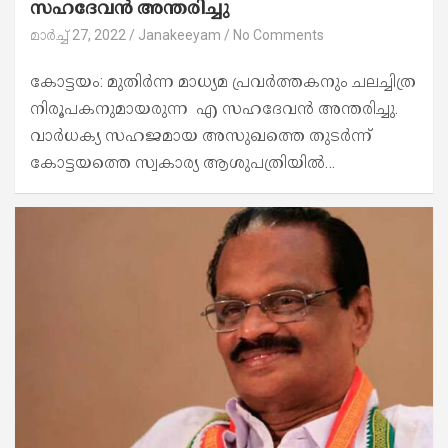
സഹദേവൻ അന്തരിച്ചു
മാർച്ച്‌ 27, 2022
Janakeeyam
No Comments
കോട്ടയം: മുതിർന്ന മാധ്യമ പ്രവർത്തകനും ചലച്ചിത്ര
നിരൂപകനുമായരുന്ന എ സഹദേവൻ അന്തരിച്ചു.
വാർധക്യ സഹജമായ അസുഖത്തെ തുടർന്ന്
കോട്ടയത്തെ സ്വകാര്യ ആശുപത്രിയിൽ…