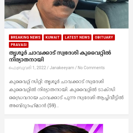
BREAKING NEWS
KUWAIT
LATEST NEWS
OBITUARY
PRAVASI
തൃശൂർ ചാവക്കാട്​ സ്വദേശി കുവൈറ്റിൽ
നിര്യാതനായി
ഫെബ്രുവരി 1, 2022
Janakeeyam
No Comments
കുവൈറ്റ് സിറ്റി: തൃശൂർ ചാവക്കാട്​ സ്വദേശി
കുവൈറ്റിൽ നിര്യാതനായി. കുവൈറ്റിൽ ടാക്​സി
ഡ്രൈവറായ ചാവക്കാട് പുന്ന​ സ്വദേശി ആച്ചിവീട്ടിൽ
അബ്​ദുറഹ്​മാൻ (59)…