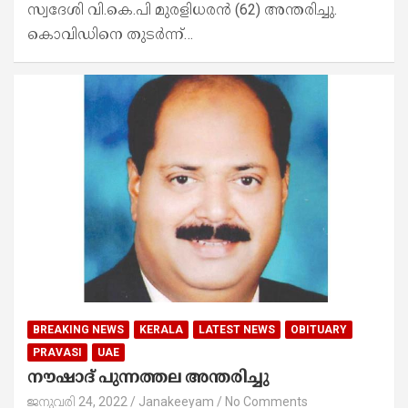
സ്വദേശി വി.കെ.പി മുരളിധരൻ (62) അന്തരിച്ചു.
കൊവിഡിനെ തുടർന്ന്…
BREAKING NEWS
KERALA
LATEST NEWS
OBITUARY
PRAVASI
UAE
നൗഷാദ് പുന്നത്തല അന്തരിച്ചു
ജനുവരി 24, 2022
Janakeeyam
No Comments