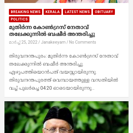
BREAKING NEWS
KERALA
LATEST NEWS
OBITUARY
POLITICS
മുതിർന്ന കോൺഗ്രസ് നേതാവ്
തലേക്കുന്നിൽ ബഷീർ അന്തരിച്ചു
മാർച്ച്‌ 25, 2022
Janakeeyam
No Comments
തിരുവനന്തപുരം: മുതിര്‍ന്ന കോണ്‍ഗ്രസ് നേതാവ്
തലേക്കുന്നിൽ ബഷീർ അന്തരിച്ചു.
എഴുപത്തിയൊൻപത് വയസ്സായിരുന്നു.
തിരുവനന്തപുരത്ത് വെമ്പായത്തുള്ള വസതിയിൽ
വച്ച് പുലർച്ചെ 04:20 ഓടെയായിരുന്നു…