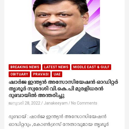
BREAKING NEWS
LATEST NEWS
MIDDLE EAST & GULF
OBITUARY
PRAVASI
UAE
ഷാർജ ഇന്ത്യൻ അസോസിയേഷൻ ഓഡിറ്റർ
തൃശൂർ സ്വദേശി വി.കെ.പി മുരളിധരൻ
ദുബായിൽ അന്തരിച്ചു
ജനുവരി 28, 2022
Janakeeyam
No Comments
ദുബായ് : ഷാർജ ഇന്ത്യൻ അസോസിയേഷൻ
ഓഡിറ്ററും ,കോൺഗ്രസ് നേതാവുമായ തൃശൂർ