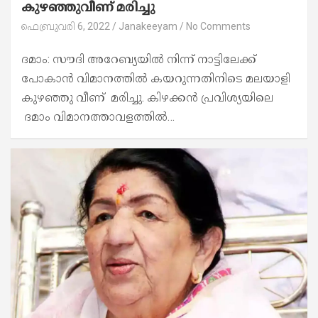
കുഴഞ്ഞുവീണ് മരിച്ചു
ഫെബ്രുവരി 6, 2022
Janakeeyam
No Comments
ദമാം: സൗദി അറേബ്യയിൽ നിന്ന് നാട്ടിലേക്ക്
പോകാൻ വിമാനത്തിൽ കയറുന്നതിനിടെ മലയാളി
കുഴഞ്ഞു വീണ് മരിച്ചു. കിഴക്കൻ പ്രവിശ്യയിലെ
ദമാം വിമാനത്താവളത്തിൽ…