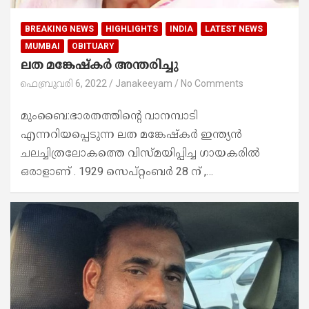
BREAKING NEWS
HIGHLIGHTS
INDIA
LATEST NEWS
MUMBAI
OBITUARY
ലത മങ്കേഷ്‌കർ അന്തരിച്ചു
ഫെബ്രുവരി 6, 2022
Janakeeyam
No Comments
മുംബൈ:ഭാരതത്തിന്റെ വാനമ്പാടി
എന്നറിയപ്പെടുന്ന ലത മങ്കേഷ്‌കർ ഇന്ത്യൻ
ചലച്ചിത്രലോകത്തെ വിസ്‍മയിപ്പിച്ച ഗായകരിൽ
ഒരാളാണ് . 1929 സെപ്റ്റംബർ 28 ന് ,…