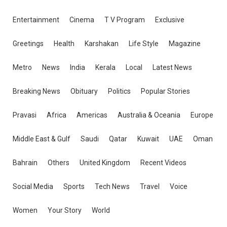
Entertainment
Cinema
T V Program
Exclusive
Greetings
Health
Karshakan
Life Style
Magazine
Metro
News
India
Kerala
Local
Latest News
Breaking News
Obituary
Politics
Popular Stories
Pravasi
Africa
Americas
Australia & Oceania
Europe
Middle East & Gulf
Saudi
Qatar
Kuwait
UAE
Oman
Bahrain
Others
United Kingdom
Recent Videos
Social Media
Sports
Tech News
Travel
Voice
Women
Your Story
World