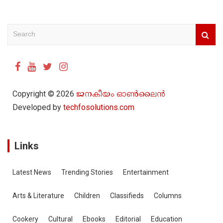
S
e
a
r
c
h
Copyright © 2026
ജനകീയം ഓൺ‌ലൈൻ
Developed by
techfosolutions.com
Links
Latest News
Trending Stories
Entertainment
Arts & Literature
Children
Classifieds
Columns
Cookery
Cultural
Ebooks
Editorial
Education