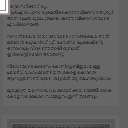
കേന്ദ്ര സർക്കാറിനും
ആർ.എസ്.എസിനുമെതിരെകത്തോലിക്കസഭ തൃശൂർ
അതിരൂപത മുഖപത്രമായ ‘കത്തോലിക്കാസഭ’യുടെ
എഡിറ്റോറിയൽ
റാസൽഖൈമ ദാനാ ബേയുടെ റാസൽഖൈമ അൽ
മർജാൻ ഐലൻഡ് ഫ്രീ ഹോൾഡ് പ്രോജക്ടിന്റെ
ഒന്നാംഘട്ടം വിറ്റഴിഞ്ഞതായി ദുബായ്
ഇൻവെസ്റ്റ്‌മെൻറ് അതോറിറ്റി
നിരാശയുടെ കാരണം കോണ്‍സ്റ്റബിളുമായുള്ള
പുനര്‍വിവാഹം മുടങ്ങിയത്; മകളെ കൊന്നത്
ആസൂത്രണത്തിലൂടെ , ഒടുവിൽ ആത്മഹത്യശ്രമവും
മുഖ്യമന്ത്രിയും സംഘവും അമേരിക്കയിലെത്തി; ലോക
കേരളസഭ മേഖലാ സമ്മേളനം ഇന്ന് തുടങ്ങും