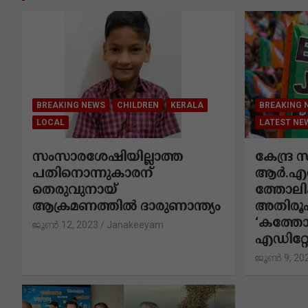
ലൂ
ടെ
BREAKING NEWS
CHILDREN
KERALA
BREAKING 
LOCAL
LATEST NE
സംസാരശേഷിയില്ലാത്ത
കേന്ദ്ര
പതിനൊന്നുകാരന്
ആർ.എസ
തെരുവുനായ്
ത്തോലി
ആക്രമണത്തില്‍ ദാരുണാന്ത്യം
അതിരൂപ
‘കത്തോ
ജൂൺ 12, 2023
Janakeeyam
എഡിറ്
ജൂൺ 9, 20