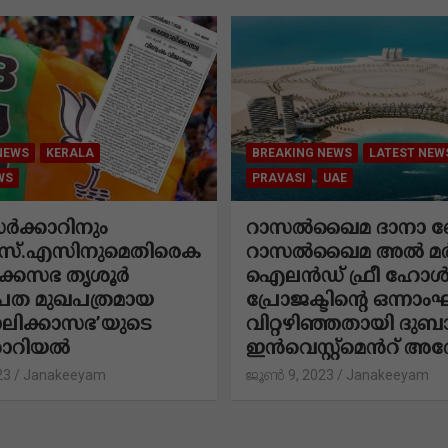
NEWS
KERALA
BREAKING NEWS
LATEST NEW
WS
PRAVASI
UAE
 സർക്കാറിനും
റാസൽഖൈമ ദാനാ ബ
്.എസിനുമെതിരെക
റാസൽഖൈമ അൽ മ
ക്കസഭ തൃശൂർ
ഐലൻഡ് ഫ്രീ ഹോൾ
ത മുഖപത്രമായ
പ്രോജക്ടിന്റെ ഒന്നാംഘ
ലിക്കാസഭ’യുടെ
വിറ്റഴിഞ്ഞതായി ദുബ
റോറിയൽ
ഇൻവെസ്റ്റ്‌മെൻറ് അതോ
23
Janakeeyam
ജൂൺ 9, 2023
Janakeeyam