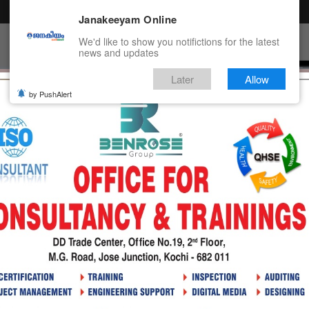
Janakeeyam Online
We'd like to show you notifictions for the latest
news and updates
Later
Allow
by PushAlert
ൻ
TERTAINMENT
HEALTH
TECH
EDUCATION
PO
െരുവ്നായയുടെ ആക്രമണത്തിൽ ഗുരുതര പരിക്ക്