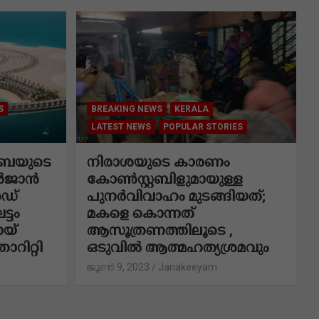
S
BREAKING NEWS
KERALA
LATEST NEWS
POPULAR STORIES
േയുടെ
നിരാശയുടെ കാരണം
ർജാൻ
കോണ്‍സ്റ്റബിളുമായുള്ള
ഡ്
പുനര്‍വിവാഹം മുടങ്ങിയത്;
ട്ടം
മകളെ കൊന്നത്
ായ്
ആസൂത്രണത്തിലൂടെ ,
റിറ്റി
ഒടുവിൽ ആത്മഹത്യശ്രമവും
ജൂൺ 9, 2023
Janakeeyam