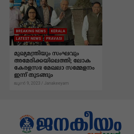
BREAKING NEWS
KERALA
LATEST NEWS
PRAVASI
മുഖ്യമന്ത്രിയും സംഘവും
അമേരിക്കയിലെത്തി; ലോക
കേരളസഭ മേഖലാ സമ്മേളനം
ഇന്ന് തുടങ്ങും
ജൂൺ 9, 2023
Janakeeyam