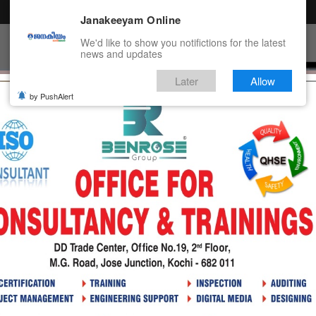
Janakeeyam Online
We'd like to show you notifictions for the latest
news and updates
Later
Allow
by PushAlert
ൻ
TERTAINMENT
HEALTH
TECH
EDUCATION
PO
; പുതിയ പാര്‍ട്ടി രൂപീകരിക്കാൻ ശ്രമിക്കുന്നതായി സൂചനകൾ