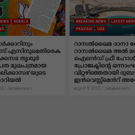
NEWS
KERALA
BREAKING NEWS
LATEST NEW
WS
PRAVASI
UAE
 സർക്കാറിനും
റാസൽഖൈമ ദാനാ ബ
്.എസിനുമെതിരെക
റാസൽഖൈമ അൽ മ
ക്കസഭ തൃശൂർ
ഐലൻഡ് ഫ്രീ ഹോൾ
ത മുഖപത്രമായ
പ്രോജക്ടിന്റെ ഒന്നാംഘ
ലിക്കാസഭ’യുടെ
വിറ്റഴിഞ്ഞതായി ദുബ
റോറിയൽ
ഇൻവെസ്റ്റ്‌മെൻറ് അതോ
23
Janakeeyam
ജൂൺ 9, 2023
Janakeeyam