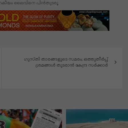
ജനകീയം ലൈവിനെ പിൻതുടരൂ
ഗുസ്‌തി താരങ്ങളുടെ സമരം; ഒത്തുതീർപ്പ്
ശ്രമങ്ങൾ തുടരാൻ കേന്ദ്ര സർക്കാർ