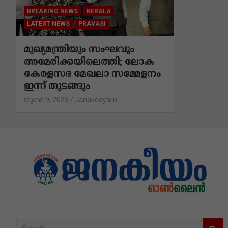
BREAKING NEWS
KERALA
LATEST NEWS
PRAVASI
മുഖ്യമന്ത്രിയും സംഘവും
അമേരിക്കയിലെത്തി; ലോക
കേരളസഭ മേഖലാ സമ്മേളനം
ഇന്ന് തുടങ്ങും
ജൂൺ 9, 2023
Janakeeyam
S