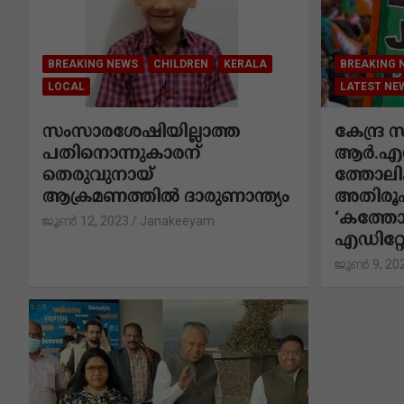
BREAKING NEWS
CHILDREN
KERALA
BREAKING 
LOCAL
LATEST NE
സംസാരശേഷിയില്ലാത്ത
കേന്ദ്ര
പതിനൊന്നുകാരന്
ആർ.എസ
തെരുവുനായ്
ത്തോലി
ആക്രമണത്തില്‍ ദാരുണാന്ത്യം
അതിരൂപ
‘കത്തോ
ജൂൺ 12, 2023
Janakeeyam
എഡിറ്
ജൂൺ 9, 20