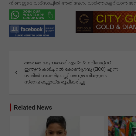
നിങ്ങളുടെ വാട്സാപ്പിൽ അതിവേഗം വാർത്തകളറിയാൻ 
പോ
ഷാർജാ കേന്ദ്രമാക്കി എക്സ്പാട്രിയേറ്റ്സ്
സ്റ്റു
ഇന്ത്യൻ കൾച്ചറൽ കോൺഗ്രസ്സ് (ElCC) എന്ന
പേരിൽ കോൺഗ്രസ്സ് അനുഭാവികളുടെ
ക
സ്നേഹകൂട്ടായ്മ രൂപീകരിച്ചു
ളി
ലൂ
Related News
ടെ