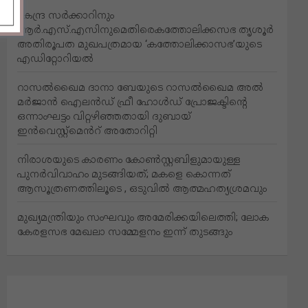
കേന്ദ്ര സർക്കാറിനും
ആർ.എസ്.എസിനുമെതിരെകത്തോലിക്കസഭ തൃശൂർ
അതിരൂപത മുഖപത്രമായ ‘കത്തോലിക്കാസഭ’യുടെ
എഡിറ്റോറിയൽ
റാസൽഖൈമ ദാനാ ബേയുടെ റാസൽഖൈമ അൽ
മർജാൻ ഐലൻഡ് ഫ്രീ ഹോൾഡ് പ്രോജക്ടിന്റെ
ഒന്നാംഘട്ടം വിറ്റഴിഞ്ഞതായി ദുബായ്
ഇൻവെസ്റ്റ്‌മെൻറ് അതോറിറ്റി
നിരാശയുടെ കാരണം കോണ്‍സ്റ്റബിളുമായുള്ള
പുനര്‍വിവാഹം മുടങ്ങിയത്; മകളെ കൊന്നത്
ആസൂത്രണത്തിലൂടെ , ഒടുവിൽ ആത്മഹത്യശ്രമവും
മുഖ്യമന്ത്രിയും സംഘവും അമേരിക്കയിലെത്തി; ലോക
കേരളസഭ മേഖലാ സമ്മേളനം ഇന്ന് തുടങ്ങും