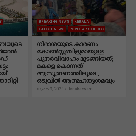
S
BREAKING NEWS
KERALA
LATEST NEWS
POPULAR STORIES
േയുടെ
നിരാശയുടെ കാരണം
ർജാൻ
കോണ്‍സ്റ്റബിളുമായുള്ള
ഡ്
പുനര്‍വിവാഹം മുടങ്ങിയത്;
ട്ടം
മകളെ കൊന്നത്
ായ്
ആസൂത്രണത്തിലൂടെ ,
റിറ്റി
ഒടുവിൽ ആത്മഹത്യശ്രമവും
ജൂൺ 9, 2023
Janakeeyam