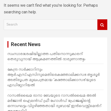
It seems we can’t find what you’re looking for. Perhaps
searching can help.
S
e
a
r
c
Recent News
h
സംസാരശേഷിയില്ലാത്ത പതിനൊന്നുകാരന്
തെരുവുനായ് ആക്രമണത്തില്‍ ദാരുണാന്ത്യം
കേന്ദ്ര സർക്കാറിനും
ആർ.എസ്.എസിനുമെതിരെകത്തോലിക്കസഭ തൃശൂർ
അതിരൂപത മുഖപത്രമായ ‘കത്തോലിക്കാസഭ’യുടെ
എഡിറ്റോറിയൽ
റാസൽഖൈമ ദാനാ ബേയുടെ റാസൽഖൈമ അൽ
മർജാൻ ഐലൻഡ് ഫ്രീ ഹോൾഡ് പ്രോജക്ടിന്റെ
ഒന്നാംഘട്ടം വിറ്റഴിഞ്ഞതായി ദുബായ് ഇൻവെസ്റ്റ്‌മെൻറ്