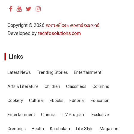
r
c
h
Copyright © 2026
ജനകീയം ഓൺ‌ലൈൻ
Developed by
techfosolutions.com
Links
Latest News
Trending Stories
Entertainment
Arts & Literature
Children
Classifieds
Columns
Cookery
Cultural
Ebooks
Editorial
Education
Entertainment
Cinema
T V Program
Exclusive
Greetings
Health
Karshakan
Life Style
Magazine