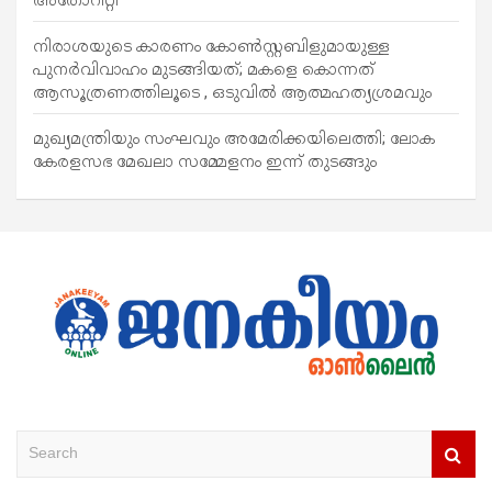
അതോറിറ്റി
നിരാശയുടെ കാരണം കോണ്‍സ്റ്റബിളുമായുള്ള
പുനര്‍വിവാഹം മുടങ്ങിയത്; മകളെ കൊന്നത്
ആസൂത്രണത്തിലൂടെ , ഒടുവിൽ ആത്മഹത്യശ്രമവും
മുഖ്യമന്ത്രിയും സംഘവും അമേരിക്കയിലെത്തി; ലോക
കേരളസഭ മേഖലാ സമ്മേളനം ഇന്ന് തുടങ്ങും
S
e
a