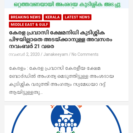
BREAKING NEWS
KERALA
LATEST NEWS
MIDDLE EAST & GULF
കേരള പ്രവാസി ക്ഷേമനിധി കുടിശ്ശിക
പിഴയില്ലാതെ അടയ്ക്കാനുള്ള അവസരം
നവംബർ 21 വരെ
നവംബർ 2, 2020
Janakeeyam
No Comments
കേരളം : കേരള പ്രവാസി കേരളീയ ക്ഷേമ
ബോർഡിൽ അംഗത്വ മെടുത്തിട്ടുള്ള അംശദായ
കുടിശ്ശിക വരുത്തി അംഗത്വം സ്വമേധയാ റദ്ദ്
ആയിട്ടുള്ളതു…