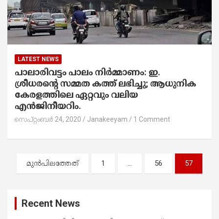
LATEST NEWS
പാലാരിവട്ടം പാലം നിര്‍മ്മാണം: ഇ.
ശ്രീധരന്റെ സമ്മത കത്ത് ലഭിച്ചു; ആധുനിക
കേരളത്തിലെ ഏറ്റവും വലിയ
എൻജിനീയറിം.
സെപ്റ്റംബർ 24, 2020
Janakeeyam
1 Comment
പോ
മുന്‍പിലത്തേത്
1
…
56
57
സ്റ്റു
ക്ക
Recent News
ളി