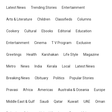
Latest News
Trending Stories
Entertainment
Arts & Literature
Children
Classifieds
Columns
Cookery
Cultural
Ebooks
Editorial
Education
Entertainment
Cinema
T V Program
Exclusive
Greetings
Health
Karshakan
Life Style
Magazine
Metro
News
India
Kerala
Local
Latest News
Breaking News
Obituary
Politics
Popular Stories
Pravasi
Africa
Americas
Australia & Oceania
Europe
Middle East & Gulf
Saudi
Qatar
Kuwait
UAE
Oman