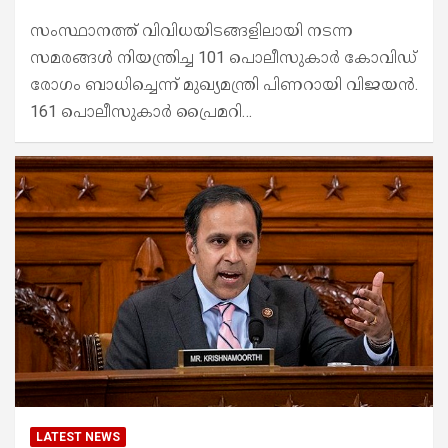
സംസ്ഥാനത്ത് വിവിധയിടങ്ങളിലായി നടന്ന
സമരങ്ങൾ നിയന്ത്രിച്ച 101 പൊലീസുകാർ കോവിഡ്
രോഗം ബാധിച്ചെന്ന് മുഖ്യമന്ത്രി പിണറായി വിജയൻ.
161 പൊലീസുകാർ പ്രൈമറി…
LATEST NEWS