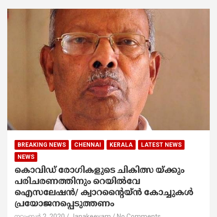
BREAKING NEWS
CHENNAI
KERALA
LATEST NEWS
NEWS
കൊവിഡ് രോഗികളുടെ ചികിത്സ യ്ക്കും
പരിചരണത്തിനും റെയിൽവേ
ഐസലേഷൻ/ ക്വാറന്റൈയ്ൻ കോച്ചുകൾ
പ്രയോജനപ്പെടുത്തണം
നവംബർ 2, 2020
Janakeeyam
No Comments