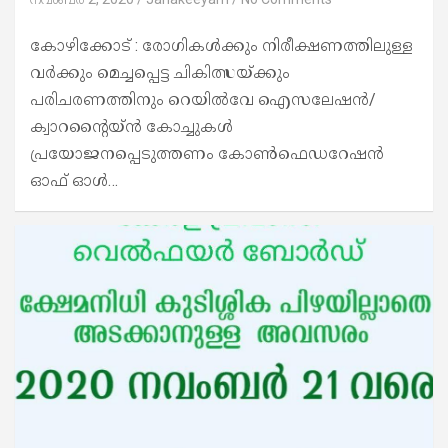
കോഴിക്കോട് : രോഗികൾക്കും നിരീക്ഷണത്തിലുള്ള
വർക്കും മെച്ചപ്പെട്ട ചികിത്സയ്ക്കും
പരിചരണത്തിനും റെയിൽവേ ഐസലേഷൻ/
ക്വാറന്റൈയ്ൻ കോച്ചുകൾ
പ്രയോജനപ്പെടുത്തണം കോൺഫെഡറേഷൻ
ഓഫ് ഓൾ…