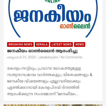
BREAKING NEWS
KERALA
LATEST NEWS
NEWS
ജനകീയം ഓൺലൈൻ ആരംഭിച്ചു
ഒക്ടോബർ 31, 2020
Janakeeyam
No Comments
കേരളം:നാട്ടിലും, പ്രവാസ ലോകത്തുമുള്ള
സത്യസന്ധമായ വാർത്തകളും, വിശേഷങ്ങളും &
ജനകീയ വിഷയങ്ങളും എല്ലാവരിലേക്കും
എത്തിക്കാനായി കേരളപിറവി ദിനത്തിൽ
ആരംഭിക്കുന്ന സംരഭമാണ് “ജനകീയം…