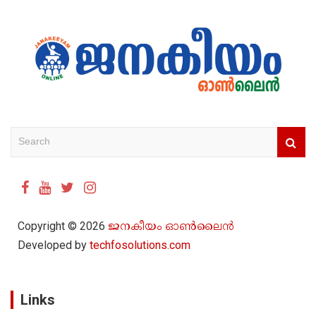
S
e
a
r
c
h
Copyright © 2026
ജനകീയം ഓൺ‌ലൈൻ
Developed by
techfosolutions.com
Links