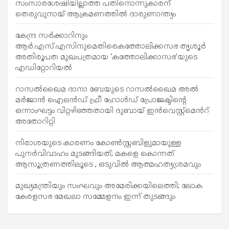
ലൂ
സംസാരശേഷിയില്ലാത്ത പതിനൊന്നുകാരന്
തെരുവുനായ് ആക്രമണത്തില്‍ ദാരുണാന്ത്യം
ടെ
കേന്ദ്ര സർക്കാറിനും
ആർ.എസ്.എസിനുമെതിരെകത്തോലിക്കസഭ തൃശൂർ
അതിരൂപത മുഖപത്രമായ ‘കത്തോലിക്കാസഭ’യുടെ
എഡിറ്റോറിയൽ
റാസൽഖൈമ ദാനാ ബേയുടെ റാസൽഖൈമ അൽ
മർജാൻ ഐലൻഡ് ഫ്രീ ഹോൾഡ് പ്രോജക്ടിന്റെ
ഒന്നാംഘട്ടം വിറ്റഴിഞ്ഞതായി ദുബായ് ഇൻവെസ്റ്റ്‌മെൻറ്
അതോറിറ്റി
നിരാശയുടെ കാരണം കോണ്‍സ്റ്റബിളുമായുള്ള
പുനര്‍വിവാഹം മുടങ്ങിയത്; മകളെ കൊന്നത്
ആസൂത്രണത്തിലൂടെ , ഒടുവിൽ ആത്മഹത്യശ്രമവും
മുഖ്യമന്ത്രിയും സംഘവും അമേരിക്കയിലെത്തി; ലോക
കേരളസഭ മേഖലാ സമ്മേളനം ഇന്ന് തുടങ്ങും