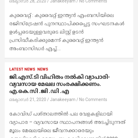
ഒക്ടോബർ 28, 2020
Janakeeyam
No Comments
കുവൈറ്റ് : കുവൈറ്റ് ഇന്ത്യന്‍ എംബസിയിലെ
രജിസ്ട്രേഷൻ പുനസ്ഥാപിക്കപ്പെട്ട സംഘടനകൾ
ഉൾപ്പടെയുള്ളവരുടെ ലിസ്റ്റ് ഉടൻ
പ്രസിദ്ധീകരിക്കുമെന്ന് കുവൈറ്റ് ഇന്ത്യൻ
അംബാസിഡർ എച്ച്.…
LATEST NEWS
NEWS
ജി.എസ്.ടി വിഹിതം നൽകി വ്യാപാരി-
വ്യവസായ മേഖല സംരക്ഷിക്കണം.
എ.കെ.സി .ജി .ഡി .എ
ഒക്ടോബർ 21, 2020
Janakeeyam
No Comments
കോവിഡ് പശ്താലത്തിൽ പല വേളകളിലായി
വ്യാപാര – വ്യവസായ സ്ഥാപനങ്ങൾ അടച്ചിടുന്നത്
മൂലം മേഖലയിലെ ജീവനക്കാരെയും