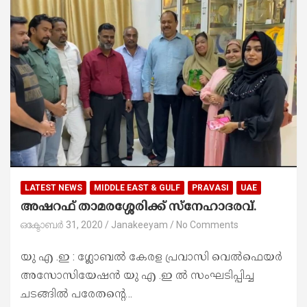
LATEST NEWS
MIDDLE EAST & GULF
PRAVASI
UAE
അഷറഫ് താമരശ്ശേരിക്ക് സ്നേഹാദരവ്.
ഒക്ടോബർ 31, 2020
Janakeeyam
No Comments
യു എ .ഇ : ഗ്ലോബൽ കേരള പ്രവാസി വെൽഫെയർ
അസോസിയേഷൻ യു എ .ഇ ൽ സംഘടിപ്പിച്ച
ചടങ്ങിൽ പരേതൻ്റെ…