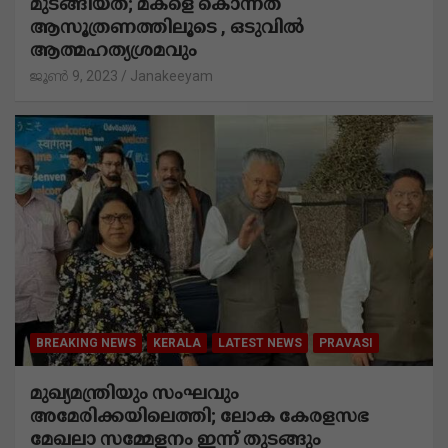
BREAKING NEWS
KERALA
LATEST NEWS
POPULAR STORIES
നിരാശയുടെ കാരണം
കോണ്‍സ്റ്റബിളുമായുള്ള പുനര്‍വിവാഹം
മുടങ്ങിയത്; മകളെ കൊന്നത്
ആസൂത്രണത്തിലൂടെ , ഒടുവിൽ
ആത്മഹത്യശ്രമവും
ജൂൺ 9, 2023
Janakeeyam