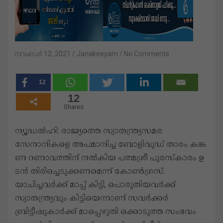
നവംബർ 12, 2021
Janakeeyam
No Comments
12
12
Shares
ന്യൂ​ഡ​ൽ​ഹി: രാജ്യത്തെ സ്വാതന്ത്ര്യസമര
സേനാനികളെ അപമാനിച്ച ബോ​ളി​വു​ഡ് താ​രം ക​ങ്ക​
ണ റ​ണാ​വ​ത്തി​ന് ന​ൽ​കി​യ പ​ത്മ​ശ്രീ പു​ര​സ്കാ​രം ഉ​
ട​ൻ തി​രി​ച്ചെ​ടു​ക്ക​ണ​മെ​ന്ന് കോൺഗ്രസ്.
യാചിച്ചവർക്ക് മാപ്പ് കി‌‌ട്ടി, പൊരുതിയവർക്ക്
സ്വാതന്ത്ര്യവും കിട്ടിയെന്നാണ് സവർക്കർ
ബ്രിട്ടീഷുകാർക്ക് മാപ്പെഴുതി ക്കൊടുത്ത സംഭവം