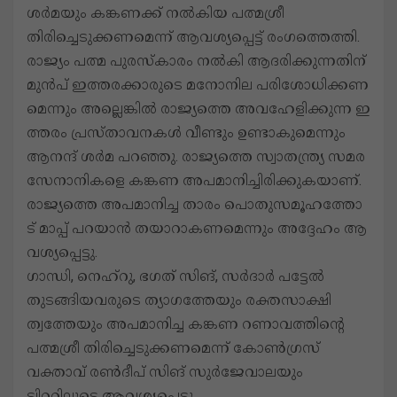
ശ​ർ​മയും കങ്കണക്ക് നൽകിയ പത്മശ്രീ
തിരിച്ചെടുക്കണമെന്ന് ആവശ്യപ്പെട്ട് രംഗത്തെത്തി.
രാ​ജ്യം പ​ത്മ പു​ര​സ്കാ​രം ന​ൽ​കി ആ​ദ​രി​ക്കു​ന്ന​തി​ന്
മു​ൻ​പ് ഇ​ത്ത​ര​ക്കാ​രു​ടെ മ​നോ​നി​ല പ​രി​ശോ​ധി​ക്ക​ണ​
മെ​ന്നും അ​ല്ലെ​ങ്കി​ൽ രാ​ജ്യ​ത്തെ അ​വ​ഹേ​ളി​ക്കു​ന്ന ഇ​
ത്ത​രം പ്ര​സ്താ​വ​ന​ക​ൾ വീ​ണ്ടും ഉ​ണ്ടാ​കു​മെ​ന്നും
ആ​ന​ന്ദ് ശ​ർ​മ പ​റ​ഞ്ഞു. രാ​ജ്യ​ത്തെ സ്വാ​ത​ന്ത്ര്യ സ​മ​ര​
സേ​നാ​നി​ക​ളെ ക​ങ്ക​ണ അ​പ​മാ​നി​ച്ചി​രി​ക്കു​ക​യാ​ണ്.
രാ​ജ്യ​ത്തെ അ​പ​മാ​നി​ച്ച താ​രം പൊ​തു​സ​മൂ​ഹ​ത്തോ​
ട് മാ​പ്പ് പ​റ​യാ​ൻ ത​യാ​റാ​ക​ണ​മെ​ന്നും അ​ദ്ദേ​ഹം ആ​
വ​ശ്യ​പ്പെ​ട്ടു.
ഗാന്ധി, നെഹ്റു, ഭഗത് സിങ്, സർദാർ പട്ടേൽ
തുടങ്ങിയവരുടെ ത്യാഗത്തേയും രക്തസാക്ഷി
ത്വത്തേയും അപമാനിച്ച കങ്കണ റണാവത്തിന്‍റെ
പത്മശ്രീ തിരിച്ചെടുക്കണമെന്ന് കോൺഗ്രസ്
വക്താവ് രൺദീപ് സിങ് സുർജേവാലയും
ട്വിറ്ററിലൂടെ ആവശ്യപ്പെട്ടു