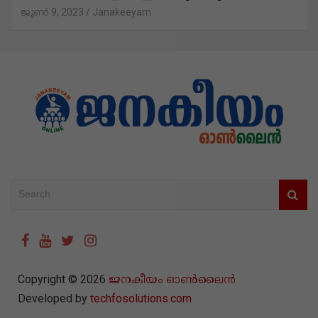
BREAKING NEWS
KERALA
LATEST NEWS
PRAVASI
മുഖ്യമന്ത്രിയും സംഘവും
അമേരിക്കയിലെത്തി; ലോക കേരളസഭ
മേഖലാ സമ്മേളനം ഇന്ന് തുടങ്ങും
ജൂൺ 9, 2023
Janakeeyam