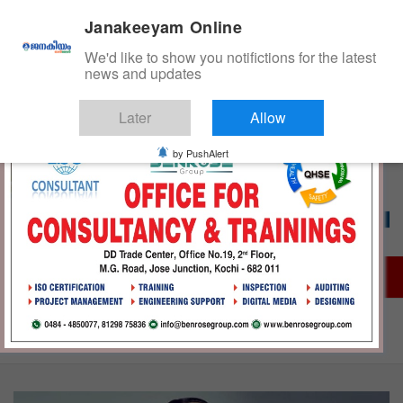
S
Monday, August 10, 2026 05:53:43 PM
Janakeeyam Online
k
i
We'd like to show you notifictions for the latest
p
news and updates
t
o
Later
Allow
c
ജനകീയം ഓൺ‌ലൈൻ
o
by PushAlert
n
t
e
n
t
Home
കങ്കണയുടെ പത്മശ്രീ തിരിച്ചെടുക്കണമെന്ന് കോൺഗ്രസ്