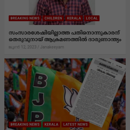
Related News
BREAKING NEWS
CHILDREN
KERALA
LOCAL
സംസാരശേഷിയില്ലാത്ത പതിനൊന്നുകാരന്
തെരുവുനായ് ആക്രമണത്തില്‍ ദാരുണാന്ത്യം
ജൂൺ 12, 2023
Janakeeyam