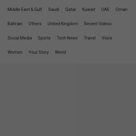
Cookery
Cultural
Ebooks
Editorial
Education
Entertainment
Cinema
T V Program
Exclusive
Greetings
Health
Karshakan
Life Style
Magazine
Metro
News
India
Kerala
Local
Latest News
Breaking News
Obituary
Politics
Popular Stories
Pravasi
Africa
Americas
Australia & Oceania
Europe
Middle East & Gulf
Saudi
Qatar
Kuwait
UAE
Oman
Bahrain
Others
United Kingdom
Recent Videos
Social Media
Sports
Tech News
Travel
Voice
Women
Your Story
World