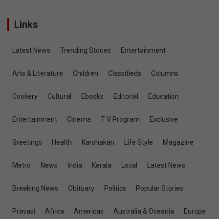
S
e
a
r
c
h
Copyright © 2026
ജനകീയം ഓൺ‌ലൈൻ
Developed by
techfosolutions.com
Links
Latest News
Trending Stories
Entertainment
Arts & Literature
Children
Classifieds
Columns