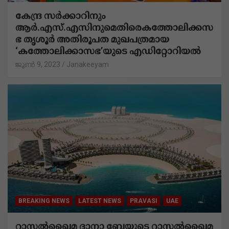
BREAKING NEWS
KERALA
LATEST NEWS
കേന്ദ്ര സർക്കാറിനും
ആർ.എസ്.എസിനുമെതിരെകത്തോലിക്കസ
ഭ തൃശൂർ അതിരൂപത മുഖപത്രമായ
‘കത്തോലിക്കാസഭ’യുടെ എഡിറ്റോറിയൽ
ജൂൺ 9, 2023
Janakeeyam