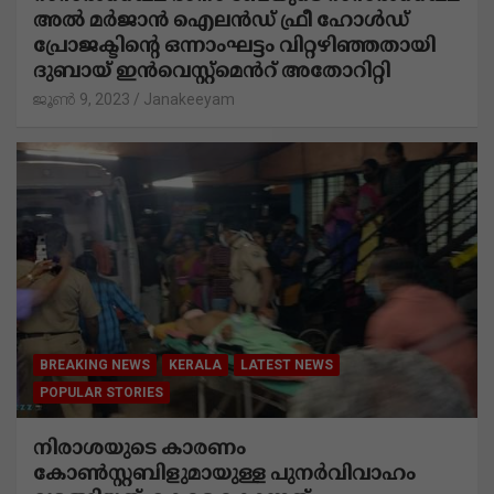
BREAKING NEWS
LATEST NEWS
PRAVASI
UAE
റാസൽഖൈമ ദാനാ ബേയുടെ റാസൽഖൈമ
അൽ മർജാൻ ഐലൻഡ് ഫ്രീ ഹോൾഡ്
പ്രോജക്ടിന്റെ ഒന്നാംഘട്ടം വിറ്റഴിഞ്ഞതായി
ദുബായ് ഇൻവെസ്റ്റ്‌മെൻറ് അതോറിറ്റി
ജൂൺ 9, 2023
Janakeeyam