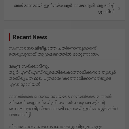
ളി
അഭിമാനമായി ഇൻസ്പെക്ടർ രാജേശ്വരി; ആദരിച്ച്
സ്റ്റാലിൻ
ലൂ
ടെ
Recent News
സംസാരശേഷിയില്ലാത്ത പതിനൊന്നുകാരന്
തെരുവുനായ് ആക്രമണത്തില്‍ ദാരുണാന്ത്യം
കേന്ദ്ര സർക്കാറിനും
ആർ.എസ്.എസിനുമെതിരെകത്തോലിക്കസഭ തൃശൂർ
അതിരൂപത മുഖപത്രമായ ‘കത്തോലിക്കാസഭ’യുടെ
എഡിറ്റോറിയൽ
റാസൽഖൈമ ദാനാ ബേയുടെ റാസൽഖൈമ അൽ
മർജാൻ ഐലൻഡ് ഫ്രീ ഹോൾഡ് പ്രോജക്ടിന്റെ
ഒന്നാംഘട്ടം വിറ്റഴിഞ്ഞതായി ദുബായ് ഇൻവെസ്റ്റ്‌മെൻറ്
അതോറിറ്റി
നിരാശയുടെ കാരണം കോണ്‍സ്റ്റബിളുമായുള്ള