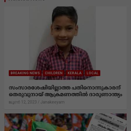
BREAKING NEWS
KERALA
LATEST NEWS
കേന്ദ്ര സർക്കാറിനും
ആർ.എസ്.എസിനുമെതിരെകത്തോലിക്കസ
ഭ തൃശൂർ അതിരൂപത മുഖപത്രമായ
‘കത്തോലിക്കാസഭ’യുടെ എഡിറ്റോറിയൽ
ജൂൺ 9, 2023
Janakeeyam