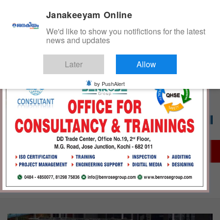
S
Sunday, August 9, 2026 01:24:41 AM
Janakeeyam Online
k
i
We'd like to show you notifictions for the latest
p
news and updates
t
o
Later
Allow
c
ജനകീയം ഓൺ‌ലൈൻ
o
by PushAlert
n
t
e
n
t
Home
നിരക്ക് വർധിക്കും; സ്വകാര്യ ബസ് സമരം പിൻവലിച്ചു