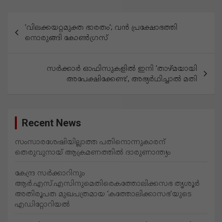
പോ
‘വിലക്കയറ്റമുക്ത ഭാരതം’; വൻ പ്രക്ഷോഭത്തി​​
സ്റ്റു
നൊരുങ്ങി കോൺഗ്രസ്
ക
ളി
സർക്കാർ ഓഫിസുകളിൽ ഇനി ‘താഴ്മയായി
അപേക്ഷിക്കേണ്ട’, അഭ്യർഥിച്ചാൽ മതി
ലൂ
ടെ
Recent News
സംസാരശേഷിയില്ലാത്ത പതിനൊന്നുകാരന്
തെരുവുനായ് ആക്രമണത്തില്‍ ദാരുണാന്ത്യം
കേന്ദ്ര സർക്കാറിനും
ആർ.എസ്.എസിനുമെതിരെകത്തോലിക്കസഭ തൃശൂർ
അതിരൂപത മുഖപത്രമായ ‘കത്തോലിക്കാസഭ’യുടെ
എഡിറ്റോറിയൽ