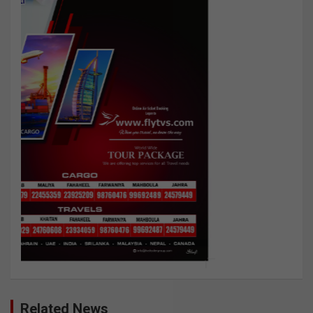
BREAKING NEWS
CHILDREN
KERALA
LOCAL
സംസാരശേഷിയില്ലാത്ത പതിനൊന്നുകാരന്
തെരുവുനായ് ആക്രമണത്തില്‍ ദാരുണാന്ത്യം
ജൂൺ 12, 2023
Janakeeyam