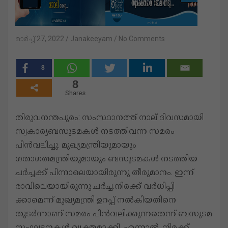
മാർച്ച്‌ 27, 2022
Janakeeyam
No Comments
8
8
Shares
തിരുവനന്തപുരം: സംസ്ഥാനത്ത് നാല് ദിവസമായി
സ്വകാര്യബസുടമകൾ നടത്തിവന്ന സമരം
പിൻവലിച്ചു. മുഖ്യമന്ത്രിയുമായും
ഗതാഗതമന്ത്രിയുമായും ബസുടമകൾ നടത്തിയ
ചർച്ചക്ക് പിന്നാലെയായിരുന്നു തീരുമാനം. ഇന്ന്
രാവിലെയായിരുന്നു ചർച്ച.നിരക്ക് വർധിപ്പി
ക്കാമെന്ന് മുഖ്യമന്ത്രി ഉറപ്പ് നൽകിയതിനെ
തുടർന്നാണ് സമരം പിൻവലിക്കുന്നതെന്ന് ബസുടമ
സംഘടനകൾ വ്യക്തമാക്കി. എന്നാൽ, നിരക്ക്