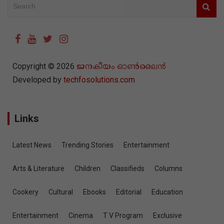
Metro
News
India
Kerala
Local
Latest News
Breaking News
Obituary
Politics
Popular Stories
Pravasi
Africa
Americas
Australia & Oceania
Europe
Middle East & Gulf
Saudi
Qatar
Kuwait
UAE
Oman
Bahrain
Others
United Kingdom
Recent Videos
Social Media
Sports
Tech News
Travel
Voice
Women
Your Story
World