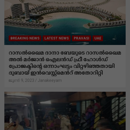
BREAKING NEWS
KERALA
LATEST NEWS
POPULAR STORIES
നിരാശയുടെ കാരണം
കോണ്‍സ്റ്റബിളുമായുള്ള പുനര്‍വിവാഹം
മുടങ്ങിയത്; മകളെ കൊന്നത്
ആസൂത്രണത്തിലൂടെ , ഒടുവിൽ
ആത്മഹത്യശ്രമവും
ജൂൺ 9, 2023
Janakeeyam