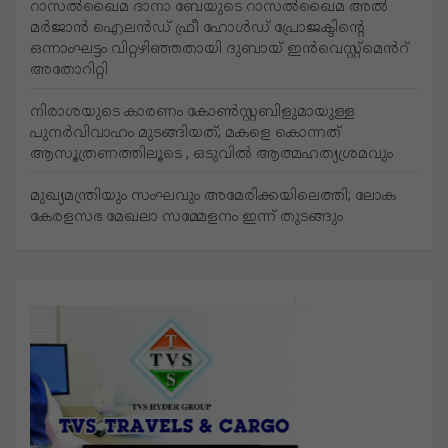
റാസൽഖൈമ ദാനാ ബേയുടെ റാസൽഖൈമ അൽ
മർജാൻ ഐലൻഡ് ഫ്രീ ഹോൾഡ് പ്രോജക്ടിന്റെ
ഒന്നാംഘട്ടം വിറ്റഴിഞ്ഞതായി ദുബായ് ഇൻവെസ്റ്റ്‌മെൻറ്
അതോറിറ്റി
നിരാശയുടെ കാരണം കോണ്‍സ്റ്റബിളുമായുള്ള
പുനര്‍വിവാഹം മുടങ്ങിയത്; മകളെ കൊന്നത്
ആസൂത്രണത്തിലൂടെ , ഒടുവിൽ ആത്മഹത്യശ്രമവും
മുഖ്യമന്ത്രിയും സംഘവും അമേരിക്കയിലെത്തി; ലോക
കേരളസഭ മേഖലാ സമ്മേളനം ഇന്ന് തുടങ്ങും
Related News