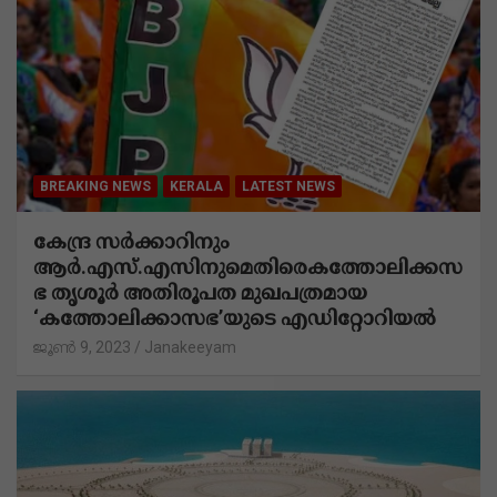
BREAKING NEWS
LATEST NEWS
PRAVASI
UAE
റാസൽഖൈമ ദാനാ ബേയുടെ റാസൽഖൈമ
അൽ മർജാൻ ഐലൻഡ് ഫ്രീ ഹോൾഡ്
പ്രോജക്ടിന്റെ ഒന്നാംഘട്ടം വിറ്റഴിഞ്ഞതായി
ദുബായ് ഇൻവെസ്റ്റ്‌മെൻറ് അതോറിറ്റി
ജൂൺ 9, 2023
Janakeeyam