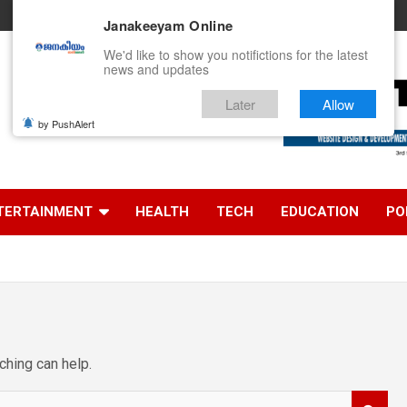
Janakeeyam Online
We'd like to show you notifictions for the latest
news and updates
Later
Allow
by PushAlert
ൻ
TERTAINMENT
HEALTH
TECH
EDUCATION
PO
ching can help.