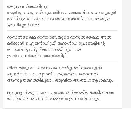
കേന്ദ്ര സർക്കാറിനും
ആർ.എസ്.എസിനുമെതിരെകത്തോലിക്കസഭ തൃശൂർ
അതിരൂപത മുഖപത്രമായ ‘കത്തോലിക്കാസഭ’യുടെ
എഡിറ്റോറിയൽ
റാസൽഖൈമ ദാനാ ബേയുടെ റാസൽഖൈമ അൽ
മർജാൻ ഐലൻഡ് ഫ്രീ ഹോൾഡ് പ്രോജക്ടിന്റെ
ഒന്നാംഘട്ടം വിറ്റഴിഞ്ഞതായി ദുബായ്
ഇൻവെസ്റ്റ്‌മെൻറ് അതോറിറ്റി
നിരാശയുടെ കാരണം കോണ്‍സ്റ്റബിളുമായുള്ള
പുനര്‍വിവാഹം മുടങ്ങിയത്; മകളെ കൊന്നത്
ആസൂത്രണത്തിലൂടെ , ഒടുവിൽ ആത്മഹത്യശ്രമവും
മുഖ്യമന്ത്രിയും സംഘവും അമേരിക്കയിലെത്തി; ലോക
കേരളസഭ മേഖലാ സമ്മേളനം ഇന്ന് തുടങ്ങും