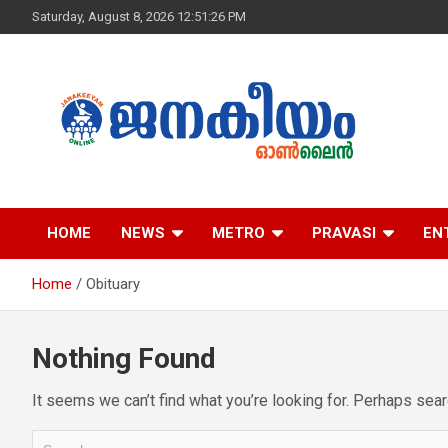
S
Saturday, August 8, 2026 12:51:26 PM
k
i
p
t
o
c
o
n
ജനകീയം ഓൺ‌ലൈ
t
e
HOME
NEWS
METRO
PRAVASI
EN
n
t
Home
Obituary
Nothing Found
It seems we can’t find what you’re looking for. Perhaps sear
S