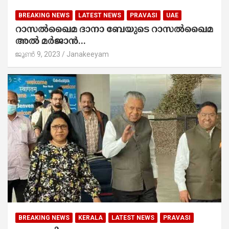
BREAKING NEWS
LATEST NEWS
PRAVASI
UAE
റാസൽഖൈമ ദാനാ ബേയുടെ റാസൽഖൈമ
അൽ മർജാൻ...
ജൂൺ 9, 2023
Janakeeyam
BREAKING NEWS
KERALA
LATEST NEWS
PRAVASI