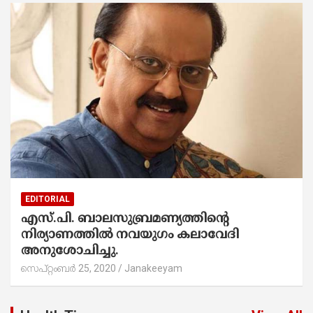
EDITORIAL
എസ്.പി. ബാലസുബ്രമണ്യത്തിന്‍റെ
നിര്യാണത്തിൽ നവയുഗം കലാവേദി
അനുശോചിച്ചു.
സെപ്റ്റംബർ 25, 2020
Janakeeyam