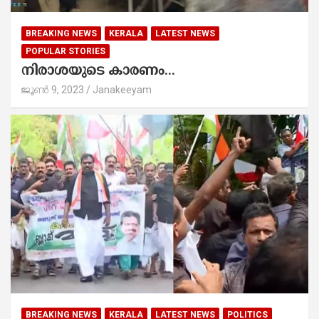
BREAKING NEWS
KERALA
LATEST NEWS
POPULAR STORIES
നിരാശയുടെ കാരണം...
ജൂൺ 9, 2023
Janakeeyam
BREAKING NEWS
KERALA
LATEST NEWS
POLITICS