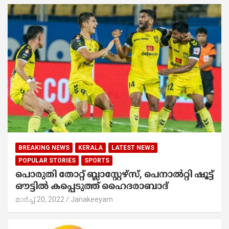
BREAKING NEWS
KERALA
LATEST NEWS
POPULAR STORIES
SPORTS
പൊരുതി തോറ്റ് ബ്ലാസ്റ്റേഴ്സ്, പെനാൽറ്റി ഷൂട്ട്
ഔട്ടിൽ കപ്പെടുത്ത് ഹൈദരാബാദ്
മാർച്ച്‌ 20, 2022
Janakeeyam