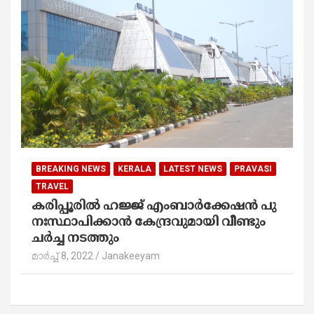
BREAKING NEWS
KERALA
LATEST NEWS
PRAVASI
TRAVEL
കരിപ്പൂരിൽ ഹജ്ജ്​ എംബാർക്കേഷൻ പു​
നഃ​സ്ഥാ​പി​ക്കാ​ൻ കേന്ദ്രവുമായി വീണ്ടും
ചർച്ച നടത്തും
മാർച്ച്‌ 8, 2022
Janakeeyam