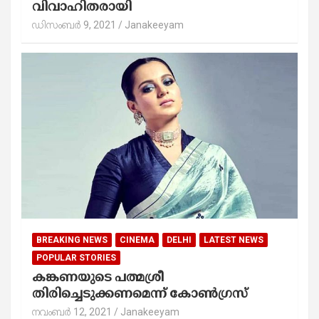
വിവാഹിതരായി
ഡിസംബർ 9, 2021
Janakeeyam
BREAKING NEWS
CINEMA
DELHI
LATEST NEWS
POPULAR STORIES
കങ്കണയുടെ പത്മശ്രീ
തിരിച്ചെടുക്കണമെന്ന് കോൺഗ്രസ്
നവംബർ 12, 2021
Janakeeyam