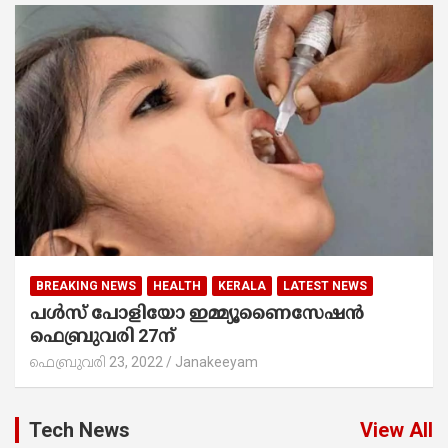
BREAKING NEWS
HEALTH
KERALA
LATEST NEWS
പൾസ് പോളിയോ ഇമ്മ്യൂണൈസേഷൻ
ഫെബ്രുവരി 27ന്
ഫെബ്രുവരി 23, 2022
Janakeeyam
Tech News
View All