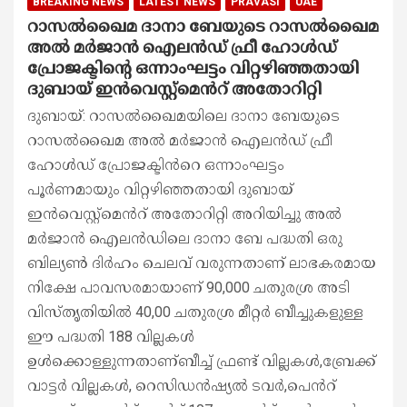
BREAKING NEWS
KERALA
LATEST NEWS
POPULAR STORIES
നിരാശയുടെ കാരണം
കോണ്‍സ്റ്റബിളുമായുള്ള പുനര്‍വിവാഹം
മുടങ്ങിയത്; മകളെ കൊന്നത്
ആസൂത്രണത്തിലൂടെ , ഒടുവിൽ
ആത്മഹത്യശ്രമവും
ആലപ്പുഴ: മാവേലിക്കരയിൽ നാല് വയസുകാരിയെ
അച്ഛന്‍ കൊലപ്പെടുത്തിയത് കൃത്യമായ
ആസൂത്രണ ത്തിലൂടെയന്നതടക്കമുള്ള വിവരങ്ങൾ
പുറത്ത് മകളെ കൊല പ്പെടുത്താനായി പ്രത്യേകം
മഴു തയ്യാറാക്കി യെന്നതടക്കമുള്ള വിവരങ്ങളാണ്
പൊലീസ് കണ്ടെത്തിയത് വനിതാ കോണ്‍സ്റ്റ
ബിളുമായുള്ള പുനര്‍വിവാഹം മുടങ്ങിയതില്‍
കടുത്ത നിരാശയിലായിരുന്നു ശ്രീ മഹേഷെന്നും ഈ
നിരാശയെ തുടർന്നാണ് മകളെ കൊല പ്പെടുത്താൻ
പ്ലാൻചെയ്ത തെന്നുമാണ് വ്യക്തമാകുന്നത് കുറച്ച്
നാളുകളായി ശ്രീ മഹേഷ് പ്രത്യേക മാനസിക