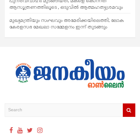
പുനര്‍വിവാഹം മുടങ്ങിയത്; മകളെ കൊന്നത്
ആസൂത്രണത്തിലൂടെ , ഒടുവിൽ ആത്മഹത്യശ്രമവും
മുഖ്യമന്ത്രിയും സംഘവും അമേരിക്കയിലെത്തി; ലോക
കേരളസഭ മേഖലാ സമ്മേളനം ഇന്ന് തുടങ്ങും
S
e
a
r
c
h