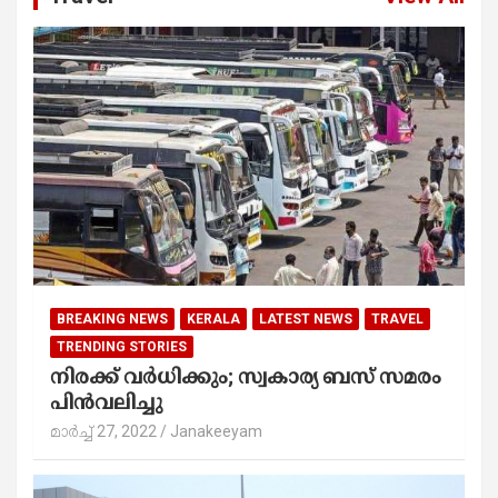
BREAKING NEWS
KERALA
LATEST NEWS
TRAVEL
TRENDING STORIES
നിരക്ക് വർധിക്കും; സ്വകാര്യ ബസ് സമരം
പിൻവലിച്ചു
മാർച്ച്‌ 27, 2022
Janakeeyam