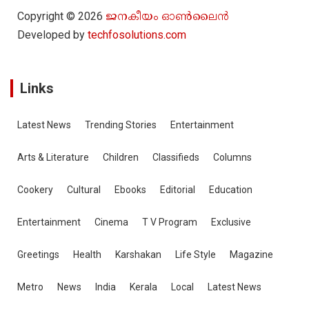
Copyright © 2026
ജനകീയം ഓൺ‌ലൈൻ
Developed by
techfosolutions.com
Links
Latest News
Trending Stories
Entertainment
Arts & Literature
Children
Classifieds
Columns
Cookery
Cultural
Ebooks
Editorial
Education
Entertainment
Cinema
T V Program
Exclusive
Greetings
Health
Karshakan
Life Style
Magazine
Metro
News
India
Kerala
Local
Latest News