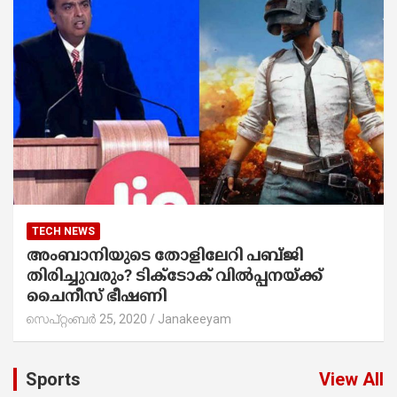
TECH NEWS
അംബാനിയുടെ തോളിലേറി പബ്ജി
തിരിച്ചുവരും? ടിക്‌ടോക് വില്‍പ്പനയ്ക്ക്
ചൈനീസ് ഭീഷണി
സെപ്റ്റംബർ 25, 2020
Janakeeyam
Sports
View All