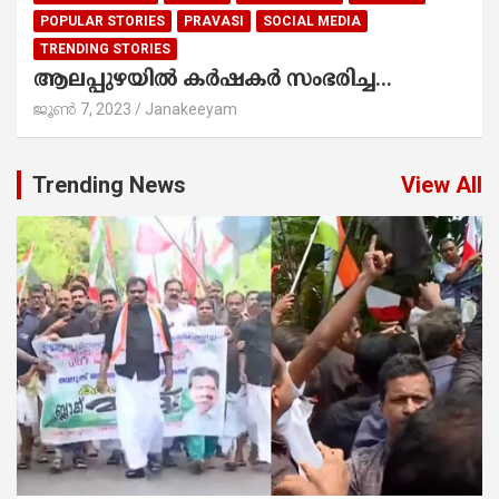
POPULAR STORIES
PRAVASI
SOCIAL MEDIA
TRENDING STORIES
ആലപ്പുഴയിൽ കർഷകർ സംഭരിച്ച...
ജൂൺ 7, 2023
Janakeeyam
Trending News
View All