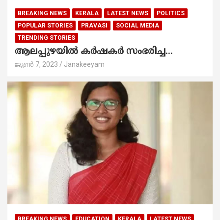
BREAKING NEWS
KERALA
LATEST NEWS
POLITICS
POPULAR STORIES
PRAVASI
SOCIAL MEDIA
TRENDING STORIES
ആലപ്പുഴയിൽ കർഷകർ സംഭരിച്ച...
ജൂൺ 7, 2023
Janakeeyam
BREAKING NEWS
EDUCATION
KERALA
LATEST NEWS