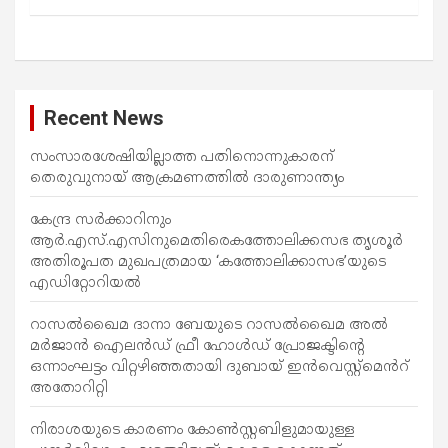
Recent News
സംസാരശേഷിയില്ലാത്ത പതിനൊന്നുകാരന്
തെരുവുനായ് ആക്രമണത്തില്‍ ദാരുണാന്ത്യം
കേന്ദ്ര സർക്കാറിനും
ആർ.എസ്.എസിനുമെതിരെകത്തോലിക്കസഭ തൃശൂർ
അതിരൂപത മുഖപത്രമായ ‘കത്തോലിക്കാസഭ’യുടെ
എഡിറ്റോറിയൽ
റാസൽഖൈമ ദാനാ ബേയുടെ റാസൽഖൈമ അൽ
മർജാൻ ഐലൻഡ് ഫ്രീ ഹോൾഡ് പ്രോജക്ടിന്റെ
ഒന്നാംഘട്ടം വിറ്റഴിഞ്ഞതായി ദുബായ് ഇൻവെസ്റ്റ്‌മെൻറ്
അതോറിറ്റി
നിരാശയുടെ കാരണം കോണ്‍സ്റ്റബിളുമായുള്ള