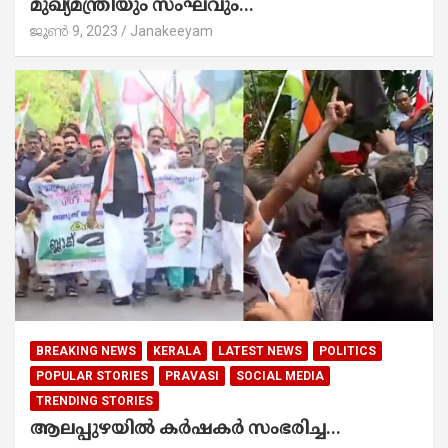
മുഖ്യമന്ത്രിയും സംഘവും...
ജൂൺ 9, 2023
Janakeeyam
BREAKING NEWS
KERALA
LATEST NEWS
POLITICS
POPULAR STORIES
PRAVASI
SOCIAL MEDIA
TRENDING STORIES
ആലപ്പുഴയിൽ കർഷകർ സംഭരിച്ച...