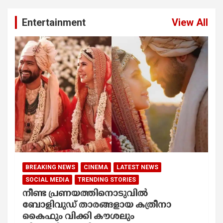
Entertainment
View All
BREAKING NEWS
CINEMA
LATEST NEWS
SOCIAL MEDIA
TRENDING STORIES
നീണ്ട പ്രണയത്തിനൊടുവില്‍
ബോളിവുഡ് താരങ്ങളായ കത്രീനാ
കൈഫും വിക്കി കൗശലും