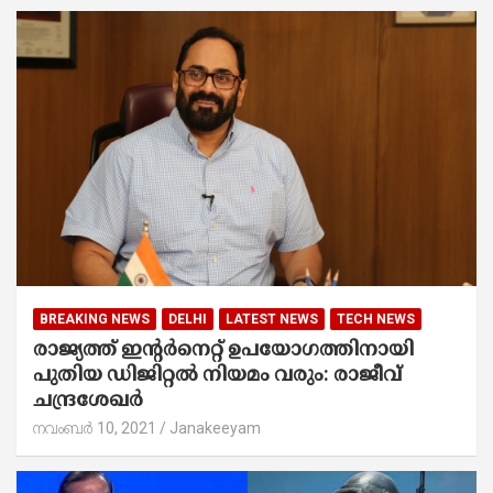
BREAKING NEWS
DELHI
LATEST NEWS
TECH NEWS
രാജ്യത്ത് ഇൻ്റർനെറ്റ് ഉപയോഗത്തിനായി
പുതിയ ഡിജിറ്റൽ നിയമം വരും: രാജീവ്
ചന്ദ്രശേഖർ
നവംബർ 10, 2021
Janakeeyam