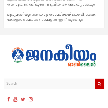
ആസൂത്രണത്തിലൂടെ , ഒടുവിൽ ആത്മഹത്യശ്രമവും
മുഖ്യമന്ത്രിയും സംഘവും അമേരിക്കയിലെത്തി; ലോക
കേരളസഭ മേഖലാ സമ്മേളനം ഇന്ന് തുടങ്ങും
S
e
a
r
c
h