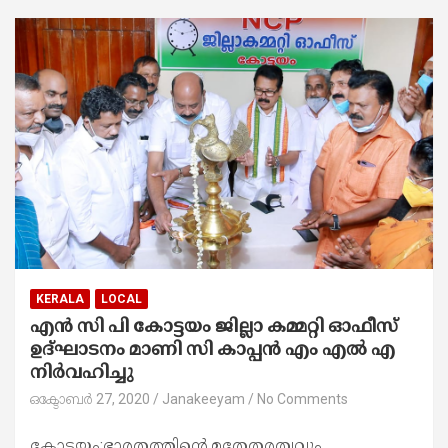
KERALA
LOCAL
എൻ സി പി കോട്ടയം ജില്ലാ കമ്മറ്റി ഓഫീസ്
ഉദ്ഘാടനം മാണി സി കാപ്പൻ എം എൽ എ
നിർവഹിച്ചു
ഒക്ടോബർ 27, 2020
Janakeeyam
No Comments
കോട്ടയം:ഭാരതത്തിൻ്റെ മതേതരത്വവും