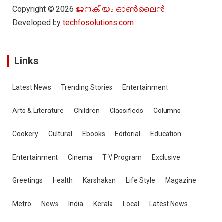
Copyright © 2026
ജനകീയം ഓൺ‌ലൈൻ
Developed by
techfosolutions.com
Links
Latest News
Trending Stories
Entertainment
Arts & Literature
Children
Classifieds
Columns
Cookery
Cultural
Ebooks
Editorial
Education
Entertainment
Cinema
T V Program
Exclusive
Greetings
Health
Karshakan
Life Style
Magazine
Metro
News
India
Kerala
Local
Latest News