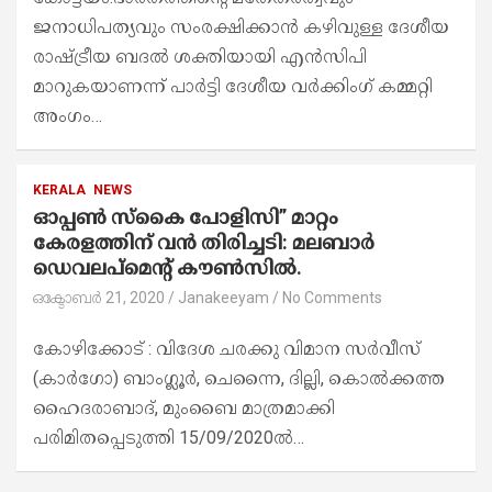
ജനാധിപത്യവും സംരക്ഷിക്കാൻ കഴിവുള്ള ദേശീയ
രാഷ്ട്രീയ ബദൽ ശക്തിയായി എൻസിപി
മാറുകയാണന്ന് പാർട്ടി ദേശീയ വർക്കിംഗ് കമ്മറ്റി
അംഗം…
KERALA
NEWS
ഓപ്പൺ സ്കൈ പോളിസി” മാറ്റം
കേരളത്തിന് വൻ തിരിച്ചടി: മലബാർ
ഡെവലപ്മെന്റ് കൗൺസിൽ.
ഒക്ടോബർ 21, 2020
Janakeeyam
No Comments
കോഴിക്കോട് : വിദേശ ചരക്കു വിമാന സർവീസ്
(കാർഗോ) ബാംഗ്ലൂർ, ചെന്നൈ, ദില്ലി, കൊൽക്കത്ത
ഹൈദരാബാദ്, മുംബൈ മാത്രമാക്കി
പരിമിതപ്പെടുത്തി 15/09/2020ൽ…