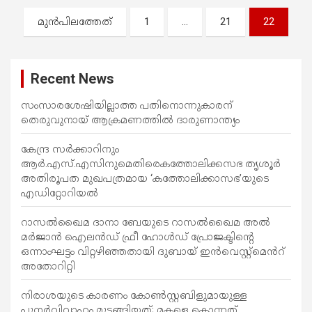
പോ
മുന്‍പിലത്തേത്
1
…
21
22
സ്റ്റു
ക്ക
Recent News
ളി
ലൂ
സംസാരശേഷിയില്ലാത്ത പതിനൊന്നുകാരന്
തെരുവുനായ് ആക്രമണത്തില്‍ ദാരുണാന്ത്യം
ടെ
കേന്ദ്ര സർക്കാറിനും
ആർ.എസ്.എസിനുമെതിരെകത്തോലിക്കസഭ തൃശൂർ
അതിരൂപത മുഖപത്രമായ ‘കത്തോലിക്കാസഭ’യുടെ
എഡിറ്റോറിയൽ
റാസൽഖൈമ ദാനാ ബേയുടെ റാസൽഖൈമ അൽ
മർജാൻ ഐലൻഡ് ഫ്രീ ഹോൾഡ് പ്രോജക്ടിന്റെ
ഒന്നാംഘട്ടം വിറ്റഴിഞ്ഞതായി ദുബായ് ഇൻവെസ്റ്റ്‌മെൻറ്
അതോറിറ്റി
നിരാശയുടെ കാരണം കോണ്‍സ്റ്റബിളുമായുള്ള
പുനര്‍വിവാഹം മുടങ്ങിയത്; മകളെ കൊന്നത്