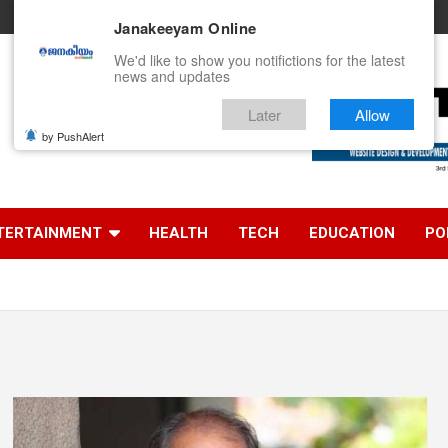
Janakeeyam Online
We'd like to show you notifictions for the latest
news and updates
Later
Allow
by PushAlert
ൻ
TERTAINMENT
HEALTH
TECH
EDUCATION
PO