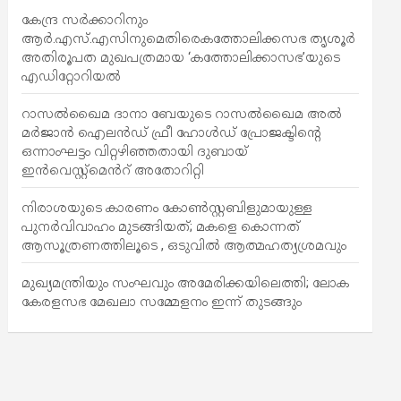
കേന്ദ്ര സർക്കാറിനും
ആർ.എസ്.എസിനുമെതിരെകത്തോലിക്കസഭ തൃശൂർ
അതിരൂപത മുഖപത്രമായ ‘കത്തോലിക്കാസഭ’യുടെ
എഡിറ്റോറിയൽ
റാസൽഖൈമ ദാനാ ബേയുടെ റാസൽഖൈമ അൽ
മർജാൻ ഐലൻഡ് ഫ്രീ ഹോൾഡ് പ്രോജക്ടിന്റെ
ഒന്നാംഘട്ടം വിറ്റഴിഞ്ഞതായി ദുബായ്
ഇൻവെസ്റ്റ്‌മെൻറ് അതോറിറ്റി
നിരാശയുടെ കാരണം കോണ്‍സ്റ്റബിളുമായുള്ള
പുനര്‍വിവാഹം മുടങ്ങിയത്; മകളെ കൊന്നത്
ആസൂത്രണത്തിലൂടെ , ഒടുവിൽ ആത്മഹത്യശ്രമവും
മുഖ്യമന്ത്രിയും സംഘവും അമേരിക്കയിലെത്തി; ലോക
കേരളസഭ മേഖലാ സമ്മേളനം ഇന്ന് തുടങ്ങും