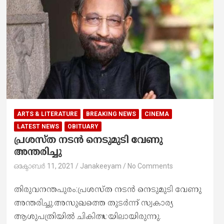
ARTS & LITERATURE
BREAKING NEWS
CINEMA
LATEST NEWS
OBITUARY
പ്രശസ്ത നടൻ നെടുമുടി വേണു
അന്തരിച്ചു
ഒക്ടോബർ 11, 2021
Janakeeyam
No Comments
തിരുവനന്തപുരം:പ്രശസ്ത നടൻ നെടുമുടി വേണു
അന്തരിച്ചു.അസുഖത്തെ തുടർന്ന്​ സ്വകാര്യ
ആശുപത്രിയിൽ ചികിത്സയിലായിരുന്നു.