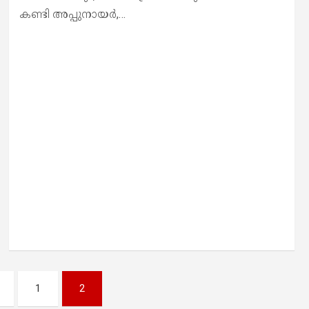
കണ്ടി അപ്പുനായർ,…
1
2