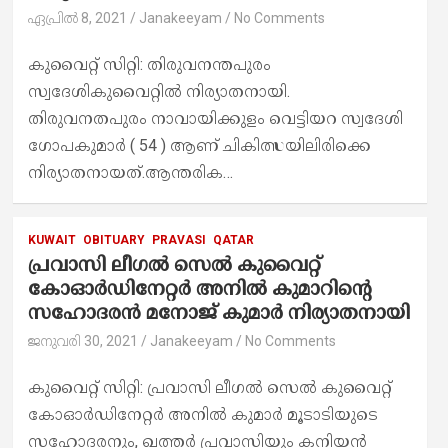
ഏപ്രിൽ 8, 2021
Janakeeyam
No Comments
കുവൈറ്റ് സിറ്റി: തിരുവനന്തപുരം
സ്വദേശികുവൈറ്റിൽ നിര്യാതനായി.
തിരുവനതപുരം നാവായിക്കുളം വെട്ടിയറ സ്വദേശി
ഗോപകുമാർ ( 54 ) ആണ് ചികിത്സയിലിരിക്കെ
നിര്യാതനായത്.ആന്തരിക…
KUWAIT
OBITUARY
PRAVASI
QATAR
പ്രവാസി ലീഗൽ സെൽ കുവൈറ്റ്
കോഓർഡിനേറ്റർ അനിൽ കുമാറിന്റെ
സഹോദരൻ മനോജ് കുമാർ നിര്യാതനായി
ജനുവരി 30, 2021
Janakeeyam
No Comments
കുവൈറ്റ് സിറ്റി: പ്രവാസി ലീഗൽ സെൽ കുവൈറ്റ്
കോഓർഡിനേറ്റർ അനിൽ കുമാർ മൂടാടിയുടെ
സഹോദരനും, ഖത്തർ പ്രവാസിയും കനിയൻ