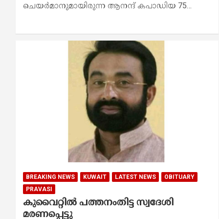
ചെയർമാനുമായിരുന്ന ആനന്ദ് കപാഡിയ 75…
BREAKING NEWS
KUWAIT
LATEST NEWS
OBITUARY
PRAVASI
കുവൈറ്റില്‍ പത്തനംതിട്ട സ്വദേശി
മരണപ്പെട്ടു